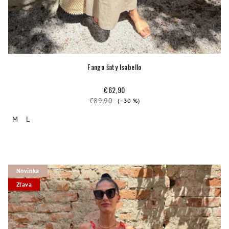
Fango šaty Isabello
€62,90
€89,90
(–30 %)
M
L
Novinka
Zľava