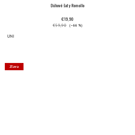
Dúhové šaty Romollo
€19,90
€59,90
(–66 %)
UNI
Zľava