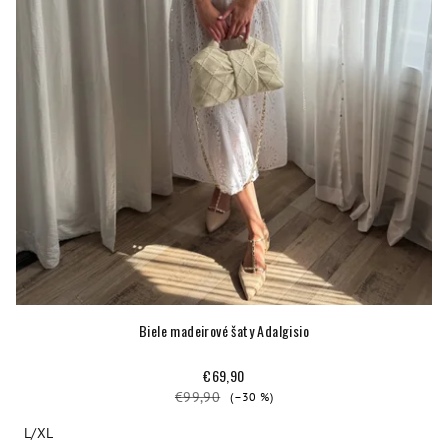
Biele madeirové šaty Adalgisio
€69,90
€99,90
(–30 %)
L/XL