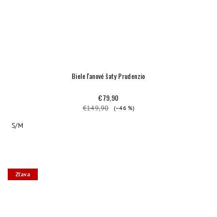
Biele ľanové šaty Prudenzio
€79,90
€149,90
(–46 %)
S/M
Zľava