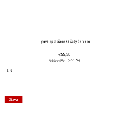
Tylové spoločenské šaty červené
€55,90
€115,90
(–51 %)
UNI
Zľava