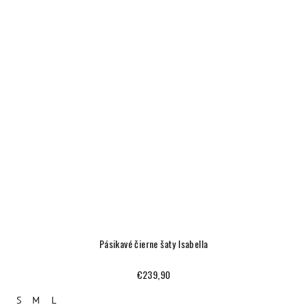
Pásikavé čierne šaty Isabella
€239,90
S
M
L