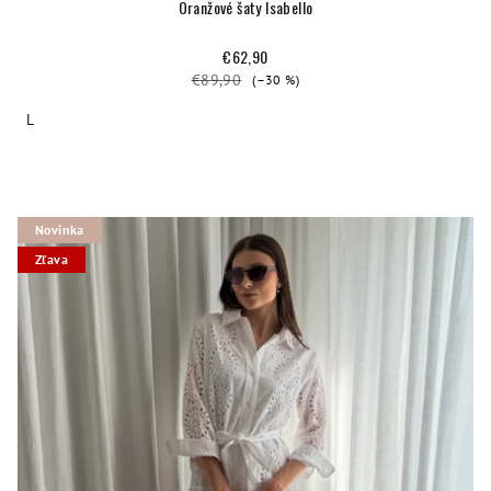
Oranžové šaty Isabello
€62,90
€89,90
(–30 %)
L
Novinka
Zľava