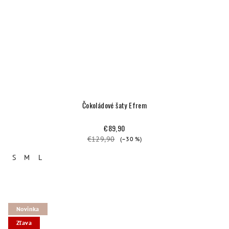
Čokoládové šaty Efrem
€89,90
€129,90
(–30 %)
S
M
L
Novinka
Zľava