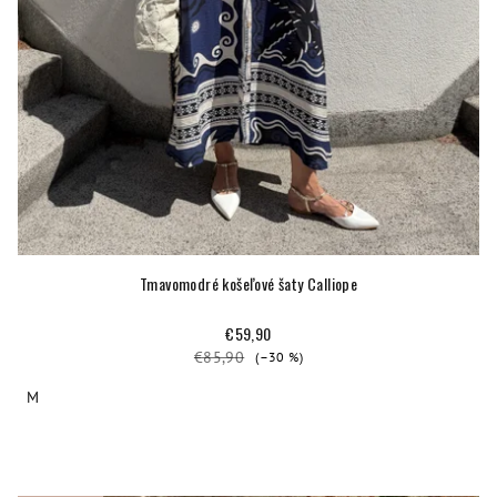
o
v
Tmavomodré košeľové šaty Calliope
€59,90
€85,90
(–30 %)
M