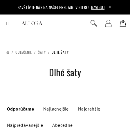
Prejsť
NAVŠTÍVTE NÁS NA NAŠEJ PREDAJNI V NITRE!
NAVIGUJ
na
obsah
Ná
Hľadať
Prihlásenie
koš
/
OBLEČENIE
/
ŠATY
/
DLHÉ ŠATY
DOMOV
Dlhé šaty
R
a
Odporúčame
Najlacnejšie
Najdrahšie
d
e
Najpredávanejšie
Abecedne