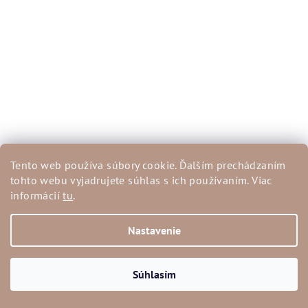
Tento web používa súbory cookie. Ďalším prechádzaním
tohto webu vyjadrujete súhlas s ich používaním. Viac
informácií
tu
.
Nastavenie
Béžové šaty Gilda
€19,90
Súhlasím
€45,90
(–56 %)
UNI