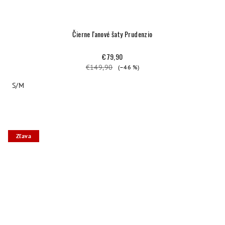
Čierne ľanové šaty Prudenzio
€79,90
€149,90
(–46 %)
S/M
Zľava