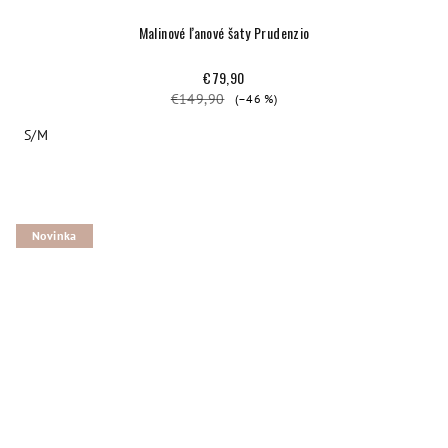
Malinové ľanové šaty Prudenzio
€79,90
€149,90
(–46 %)
S/M
Novinka