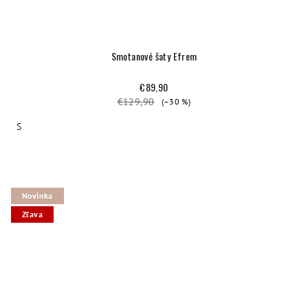
Smotanové šaty Efrem
€89,90
€129,90
(–30 %)
S
Novinka
Zľava