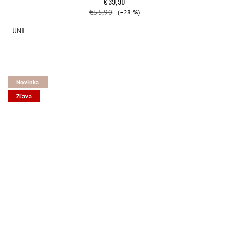
€39,90
€55,90
(–28 %)
UNI
Novinka
Zľava