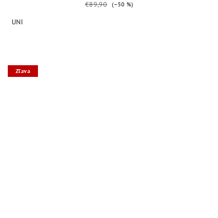
€89,90
(–50 %)
UNI
Zľava