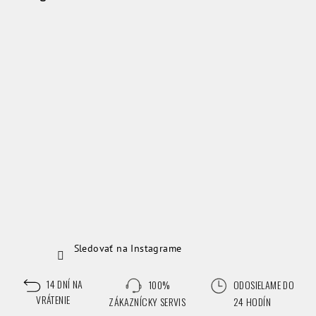
ä
n
t
c
i
e
i
a
,
k
t
o
r
Sledovať na Instagrame
á
r
14 DNÍ NA
100%
ODOSIELAME DO
VRÁTENIE
ZÁKAZNÍCKY SERVIS
24 HODÍN