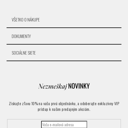
o
z
ž
VŠETKO O NÁKUPE
i
DOKUMENTY
a
r
SOCIÁLNE SIETE
i
k
a
ž
Získajte zľavu 10% na vašu prvú objednávku, a odoberajte exkluzívny VIP
d
prístup k našim predajným akciám.
ú