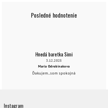
A
l
Posledné hodnotenie
l
o
r
a
Hnedá baretka Simi
–
3.12.2025
Maria Odrobinakova
E
Hodnotenie
Ďakujem..som spokojná
produktu
l
je
5
e
z
Z
5
g
hviezdičiek.
á
a
p
Instagram