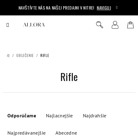
Prejsť
NAVŠTÍVTE NÁS NA NAŠEJ PREDAJNI V NITRE!
NAVIGUJ
na
obsah
Ná
Hľadať
Prihlásenie
koš
/
OBLEČENIE
/
RIFLE
DOMOV
Rifle
R
a
Odporúčame
Najlacnejšie
Najdrahšie
d
e
Najpredávanejšie
Abecedne