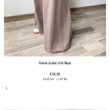
o
v
Hnedé široké rifle Maya
€54,90
€68,90
(–20 %)
L