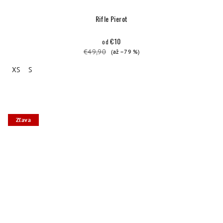
Rifle Pierot
€10
od
€49,90
(až –79 %)
XS
S
Zľava