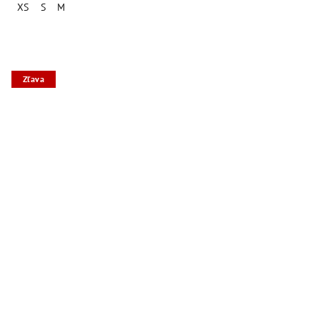
XS
S
M
Zľava