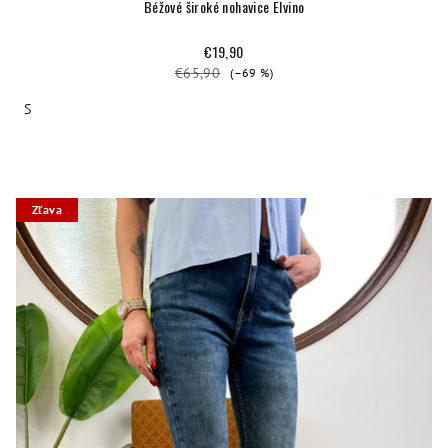
Béžové široké nohavice Elvino
€19,90
€65,90
(–69 %)
S
Zľava