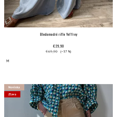
Bledomodré rifle Yeffrey
€29,90
€69,90
(–57 %)
M
Novinka
Zľava