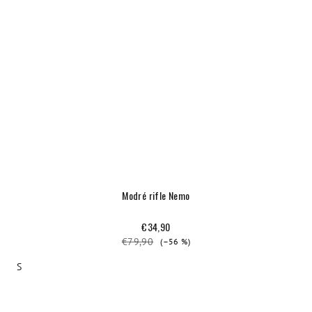
Modré rifle Nemo
€34,90
€79,90
(–56 %)
S