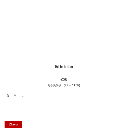
Rifle Isidro
€20
€39,90
(až –71 %)
S
M
L
Zľava