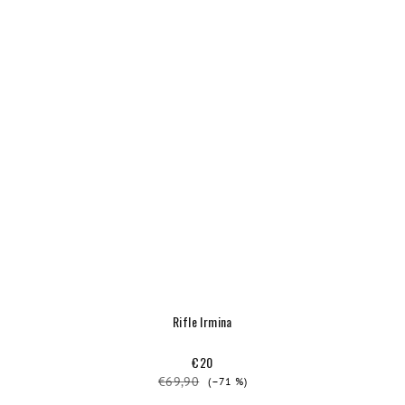
Rifle Irmina
€20
€69,90
(–71 %)