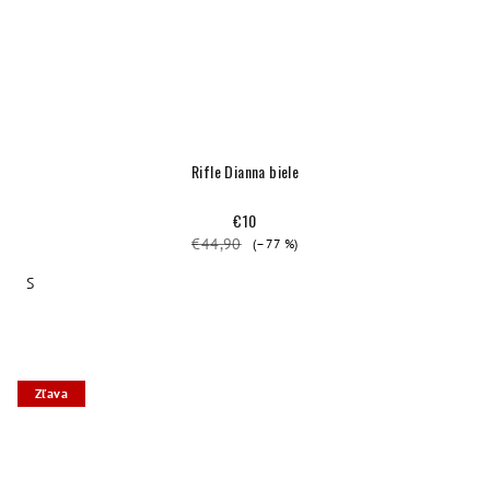
Rifle Dianna biele
€10
€44,90
(–77 %)
S
Zľava