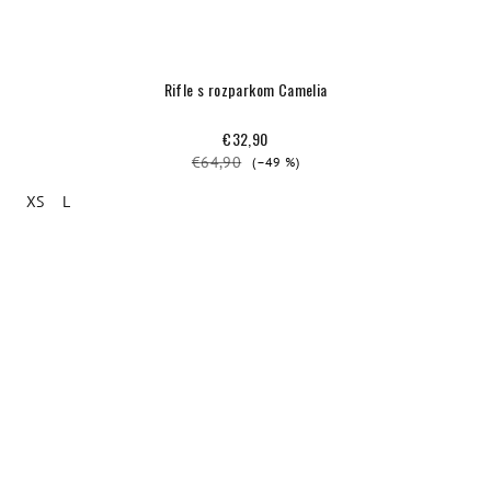
Rifle s rozparkom Camelia
€32,90
€64,90
(–49 %)
XS
L