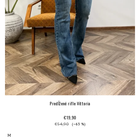
Predĺžené rifle Vittoria
€19,90
€54,90
(–63 %)
M