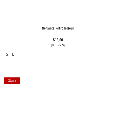
Nohavice Retro béžové
€19,90
(až –55 %)
S
L
Zľava