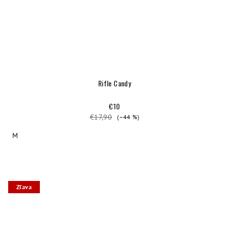
Rifle Candy
€10
€17,90
(–44 %)
M
Zľava