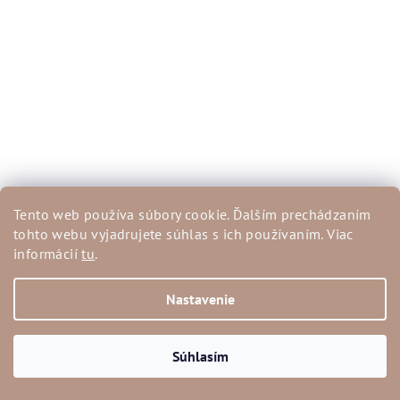
Tento web používa súbory cookie. Ďalším prechádzaním
tohto webu vyjadrujete súhlas s ich používaním. Viac
informácií
tu
.
Nastavenie
Leopardie rifle Kiara
Súhlasím
€7
€48,90
(–85 %)