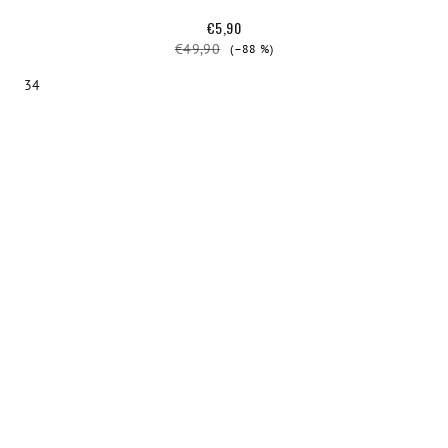
€5,90
€49,90
(–88 %)
34