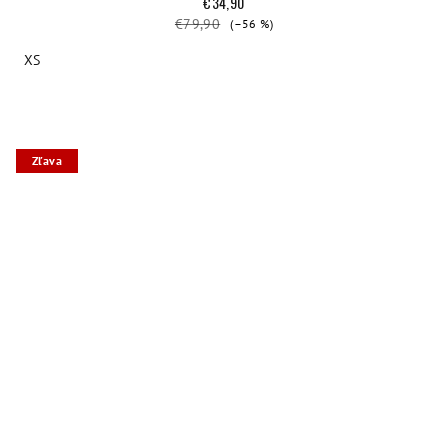
€34,90
€79,90
(–56 %)
XS
Zľava