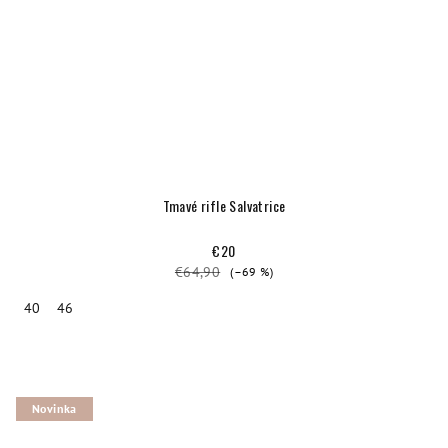
Tmavé rifle Salvatrice
€20
€64,90
(–69 %)
40
46
Novinka