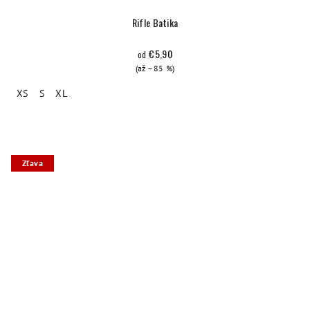
Rifle Batika
€5,90
od
(až –85 %)
XS
S
XL
Zľava