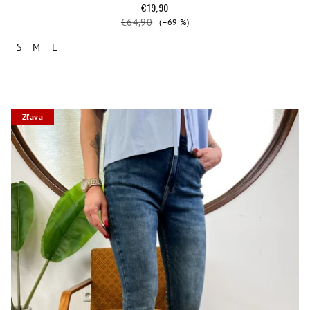
€19,90
€64,90
(–69 %)
S
M
L
Zľava