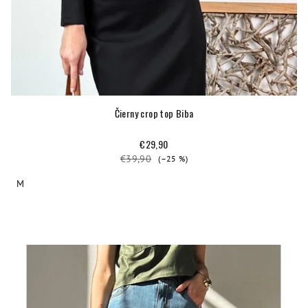
Čierny crop top Biba
€29,90
€39,90
(–25 %)
M