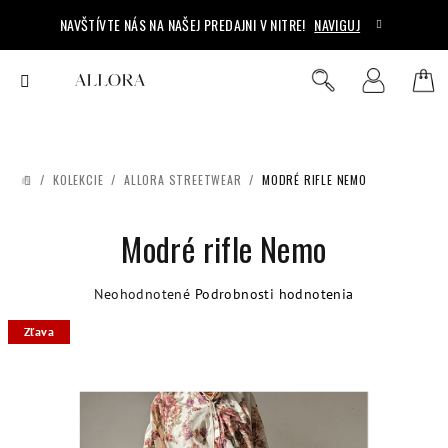
Prejsť
NAVŠTÍVTE NÁS NA NAŠEJ PREDAJNI V NITRE!
NAVIGUJ
na
obsah
Ná
Hľadať
Prihlásenie
koš
/
KOLEKCIE
/
ALLORA STREETWEAR
/
MODRÉ RIFLE NEMO
DOMOV
Modré rifle Nemo
Priemerné
Neohodnotené
Podrobnosti hodnotenia
hodnotenie
Zľava
produktu
je
0,0
z
5
hviezdičiek.