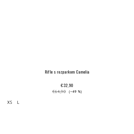
Rifle s rozparkom Camelia
€32,90
€64,90
(–49 %)
XS
L