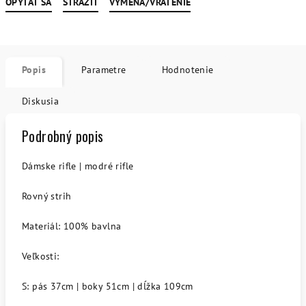
OPÝTAŤ SA
STRÁŽIŤ
VÝMENA/VRÁTENIE
Popis
Parametre
Hodnotenie
Diskusia
Podrobný popis
Dámske rifle | modré rifle
Rovný strih
Materiál: 100% bavlna
Veľkosti:
S: pás 37cm | boky 51cm | dĺžka 109cm