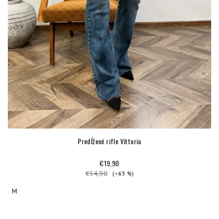
Predĺžené rifle Vittoria
€19,90
€54,90
(–63 %)
M