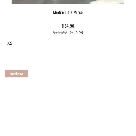
Modré rifle Mirco
€34,90
€79,90
(–56 %)
XS
Novinka