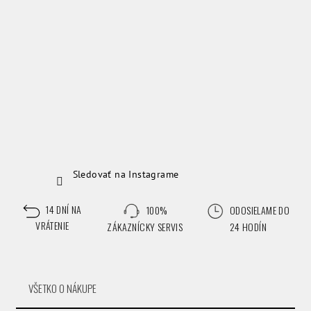
e
Sledovať na Instagrame
14 DNÍ NA
100%
ODOSIELAME DO
VRÁTENIE
ZÁKAZNÍCKY SERVIS
24 HODÍN
VŠETKO O NÁKUPE