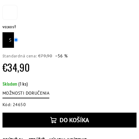
VEĽKOSŤ
S
štandardná cena:
€79,90
–56 %
€34,90
Jednotková
Skladom
(1 ks)
cena:
MOŽNOSTI DORUČENIA
Kód:
24650
DO KOŠÍKA