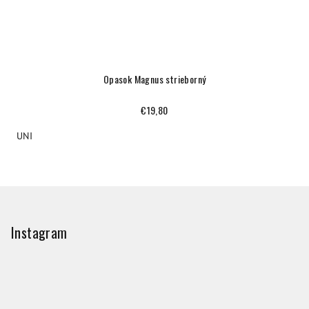
Opasok Magnus strieborný
€19,80
UNI
Z
á
p
Instagram
ä
t
i