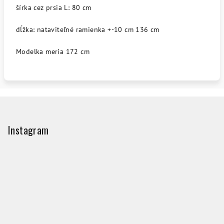
šírka cez prsia L: 80 cm
dĺžka: nataviteľné ramienka +-10 cm 136 cm
Modelka meria 172 cm
Z
á
p
Instagram
ä
t
i
e