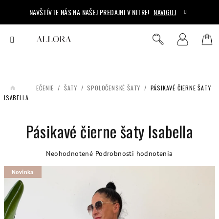
Prejsť
NAVŠTÍVTE NÁS NA NAŠEJ PREDAJNI V NITRE!
NAVIGUJ
na
obsah
Ná
Hľadať
Prihlásenie
koš
/
OBLEČENIE
/
ŠATY
/
SPOLOČENSKÉ ŠATY
/
PÁSIKAVÉ ČIERNE ŠATY
DOMOV
ISABELLA
Pásikavé čierne šaty Isabella
Priemerné
Neohodnotené
Podrobnosti hodnotenia
hodnotenie
Novinka
produktu
je
0,0
z
5