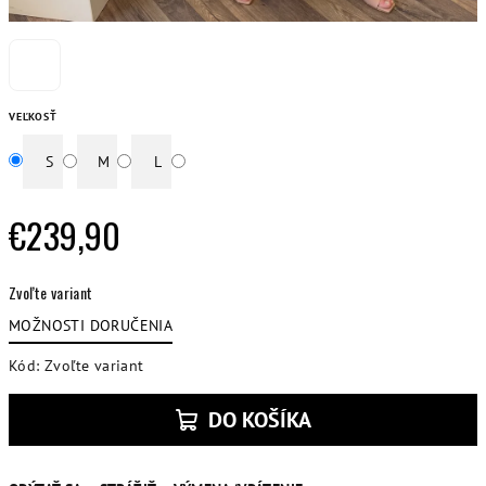
VEĽKOSŤ
S
M
L
€239,90
Jednotková
Zvoľte variant
cena:
MOŽNOSTI DORUČENIA
Kód:
Zvoľte variant
DO KOŠÍKA