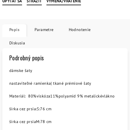
OPÝTAŤ SA
STRÁŽIŤ
VÝMENA/VRÁTENIE
Popis
Parametre
Hodnotenie
Diskusia
Podrobný popis
dámske šaty
nastaviteľné ramienka| tkané prémiové šaty
Materiál: 80%viskóza11%polyamid 9% metalickévlákno
šírka cez prsia:S:76 cm
šírka cez prsiaM:78 cm