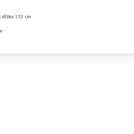
 | dĺžka 131 cm
m