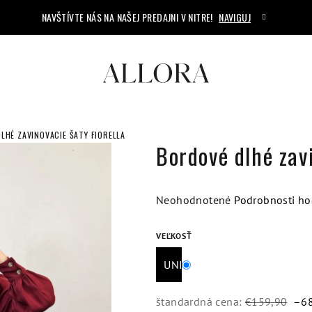
NAVŠTÍVTE NÁS NA NAŠEJ PREDAJNI V NITRE!
NAVIGUJ
LHÉ ZAVINOVACIE ŠATY FIORELLA
Bordové dlhé zavi
Priemerné
Neohodnotené
Podrobnosti ho
hodnotenie
produktu
VEĽKOSŤ
je
UNI
0,0
z
5
štandardná cena:
€159,90
–6