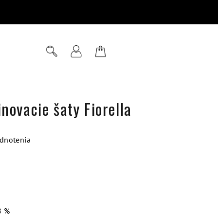
Hľadať
Prihlásenie
Nákupný
košík
novacie šaty Fiorella
dnotenia
8 %