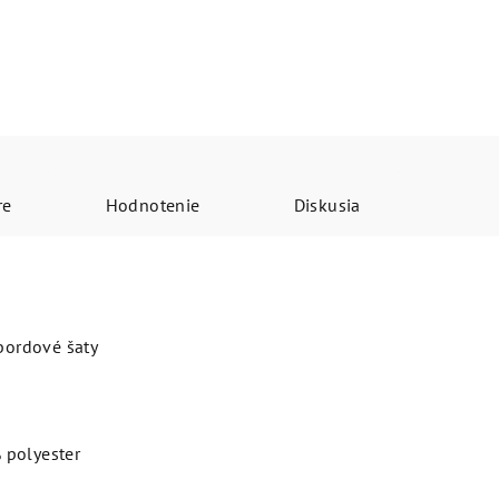
re
Hodnotenie
Diskusia
 bordové šaty
 polyester