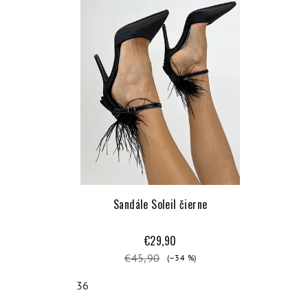
Sandále Soleil čierne
€29,90
€45,90
(–34 %)
36