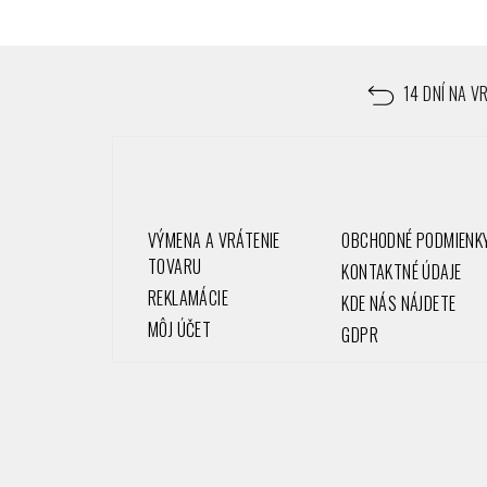
Z
á
14 DNÍ NA V
p
ä
t
VÝMENA A VRÁTENIE
OBCHODNÉ PODMIENK
i
TOVARU
KONTAKTNÉ ÚDAJE
REKLAMÁCIE
e
KDE NÁS NÁJDETE
MÔJ ÚČET
GDPR