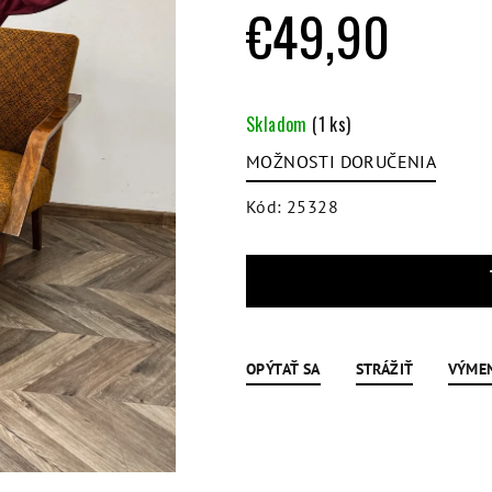
hviezdičiek.
€49,90
Jednotková
cena:
Skladom
(1 ks)
MOŽNOSTI DORUČENIA
Kód:
25328
OPÝTAŤ SA
STRÁŽIŤ
VÝME