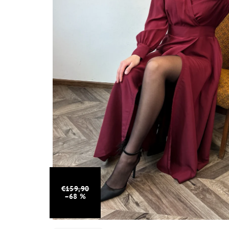
€159,90
–68 %