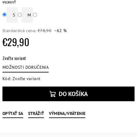
VEĽKOSŤ
S
M
štandardná cena:
€78,90
–62 %
€29,90
Jednotková
Zvoľte variant
cena:
MOŽNOSTI DORUČENIA
Kód:
Zvoľte variant
DO KOŠÍKA
OPÝTAŤ SA
STRÁŽIŤ
VÝMENA/VRÁTENIE