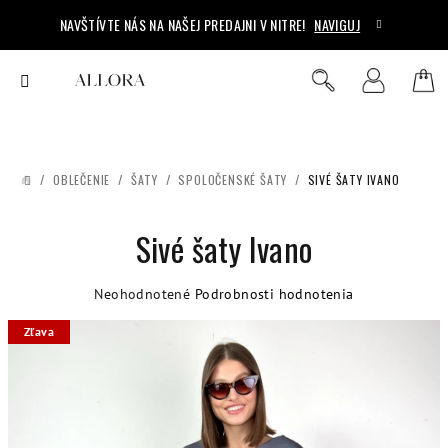
Prejsť
NAVŠTÍVTE NÁS NA NAŠEJ PREDAJNI V NITRE!
NAVIGUJ
na
obsah
Ná
Hľadať
Prihlásenie
koš
/
OBLEČENIE
/
ŠATY
/
SPOLOČENSKÉ ŠATY
/
SIVÉ ŠATY IVANO
DOMOV
Sivé šaty Ivano
Priemerné
Neohodnotené
Podrobnosti hodnotenia
hodnotenie
Zľava
produktu
je
0,0
z
5
hviezdičiek.