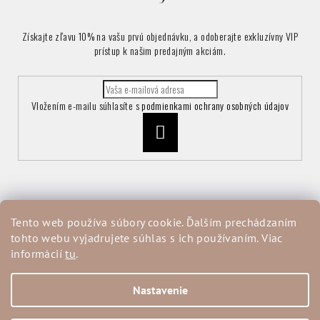
Získajte zľavu 10% na vašu prvú objednávku, a odoberajte exkluzívny VIP
prístup k našim predajným akciám.
Vložením e-mailu súhlasíte s
podmienkami ochrany osobných údajov
Prihlásiť
sa
Informácie pre vás
Tento web používa súbory cookie. Ďalším prechádzaním
tohto webu vyjadrujete súhlas s ich používaním. Viac
Vrátenie a reklamácia tovaru
informácií
tu
.
Obchodné podmienky
Podmienky ochrany osobných údajov
Moja objednávka
Nastavenie
Copyright 2026
ALLORA
. Všetky práva vyhradené.