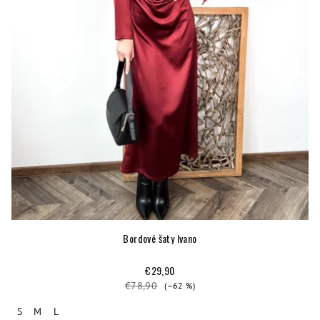
Bordové šaty Ivano
€29,90
€78,90
(–62 %)
S
M
L