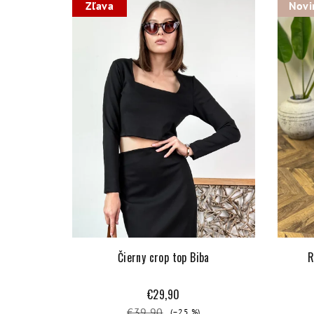
Zľava
Novi
Čierny crop top Biba
R
€29,90
€39,90
(–25 %)