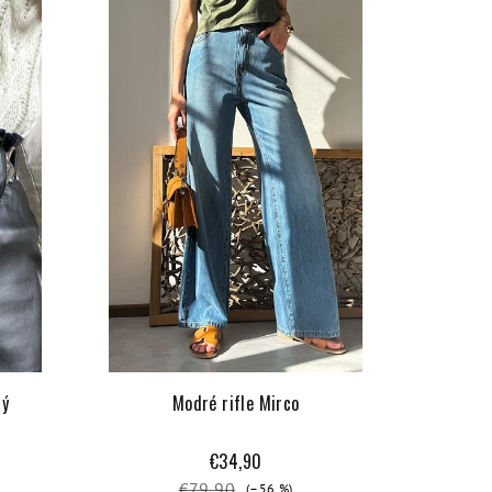
ný
Modré rifle Mirco
€34,90
€79,90
(–56 %)