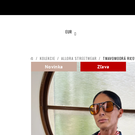
Prejsť
na
obsah
EUR
/
KOLEKCIE
/
ALLORA STREETWEAR
/
TMAVOMODRÁ RIĽOV
DOMOV
Novinka
Zľava