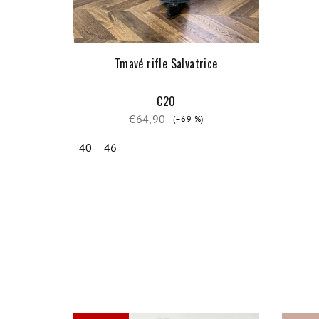
Tmavé rifle Salvatrice
€20
€64,90
(–69 %)
40
46