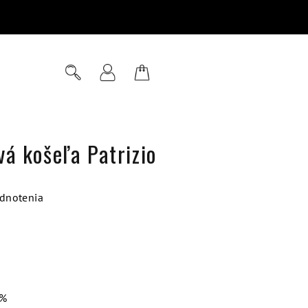
Hľadať
Prihlásenie
Nákupný
košík
á košeľa Patrizio
dnotenia
 %