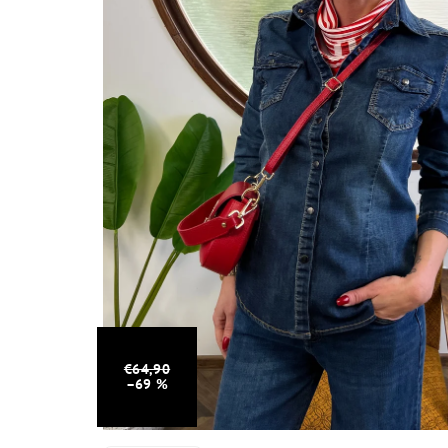
€64,90
–69 %