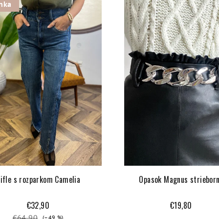
nka
ifle s rozparkom Camelia
Opasok Magnus striebor
€32,90
€19,80
€64,90
(–49 %)