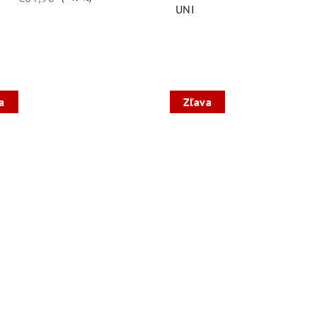
UNI
a
Zľava