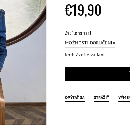
hviezdičiek.
€19,90
Jednotková
cena:
Zvoľte variant
MOŽNOSTI DORUČENIA
Kód:
Zvoľte variant
OPÝTAŤ SA
STRÁŽIŤ
VÝME