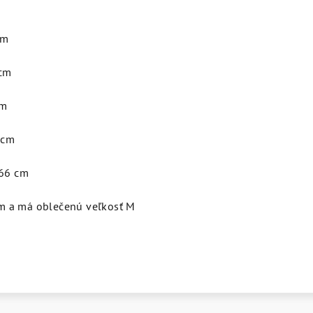
cm
 cm
cm
 cm
 66 cm
m a má oblečenú veľkosť M