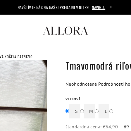
NAVŠTÍVTE NÁS NA NAŠEJ PREDAJNI V NITRE!
NAVIGUJ
Á KOŠEĽA PATRIZIO
Tmavomodrá riľov
Priemerné
Neohodnotené
Podrobnosti ho
hodnotenie
produktu
VEĽKOSŤ
je
S
M
L
0,0
z
5
štandardná cena:
€64,90
–69