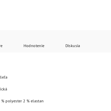
re
Hodnotenie
Diskusia
ošeľa
tická
 % polyester 2 % elastan