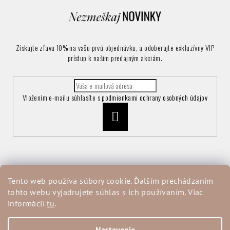
Získajte zľavu 10% na vašu prvú objednávku, a odoberajte exkluzívny VIP
prístup k našim predajným akciám.
Vložením e-mailu súhlasíte s
podmienkami ochrany osobných údajov
Prihlásiť
sa
Informácie pre vás
Tento web používa súbory cookie. Ďalším prechádzaním
tohto webu vyjadrujete súhlas s ich používaním. Viac
Vrátenie a reklamácia tovaru
informácií
tu
.
Obchodné podmienky
Podmienky ochrany osobných údajov
Moja objednávka
Nastavenie