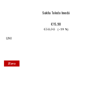
Sukňa Toledo hnedá
€15,90
€38,90
(–59 %)
UNI
Zľava