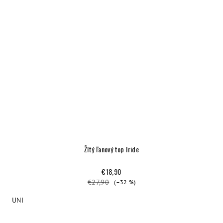
Žltý ľanový top Iride
€18,90
€27,90
(–32 %)
UNI