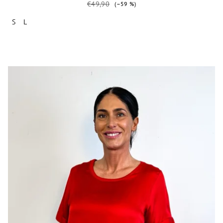
€49,90
(–59 %)
S
L