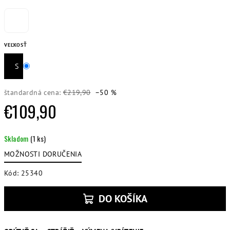
VEĽKOSŤ
S
štandardná cena:
€219,90
–50 %
€109,90
Jednotková
Skladom
(1 ks)
cena:
MOŽNOSTI DORUČENIA
Kód:
25340
DO KOŠÍKA