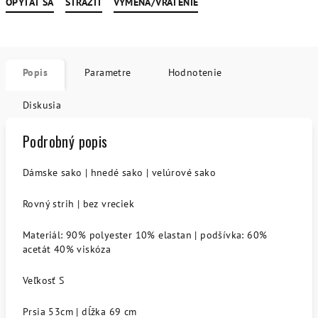
OPÝTAŤ SA
STRÁŽIŤ
VÝMENA/VRÁTENIE
Popis
Parametre
Hodnotenie
Diskusia
Podrobný popis
Dámske sako | hnedé sako | velúrové sako
Rovný strih | bez vreciek
Materiál: 90% polyester 10% elastan | podšívka: 60%
acetát 40% viskóza
Veľkosť S
Prsia 53cm | dĺžka 69 cm