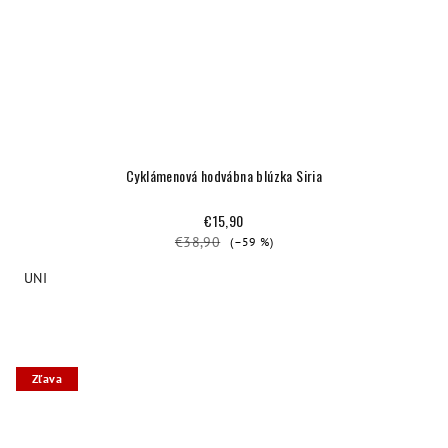
Cyklámenová hodvábna blúzka Siria
€15,90
€38,90
(–59 %)
UNI
Zľava