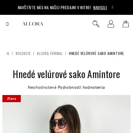
Prejsť
NAVŠTÍVTE NÁS NA NAŠEJ PREDAJNI V NITRE!
NAVIGUJ
na
obsah
Ná
Hľadať
Prihlásenie
koš
/
KOLEKCIE
/
ALLORA FORMAL
/
HNEDÉ VELÚROVÉ SAKO AMINTORE
DOMOV
Hnedé velúrové sako Amintore
Priemerné
Neohodnotené
Podrobnosti hodnotenia
hodnotenie
Zľava
produktu
je
0,0
z
5
hviezdičiek.