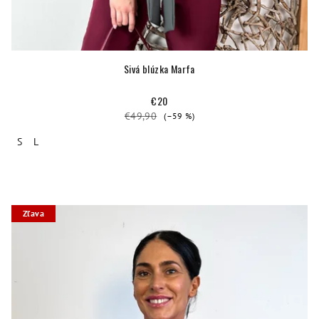
Sivá blúzka Marfa
€20
€49,90
(–59 %)
S
L
Zľava