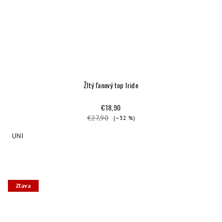
Žltý ľanový top Iride
€18,90
€27,90
(–32 %)
UNI
Zľava