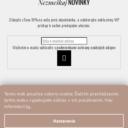
Získajte zľavu 10% na vašu prvú objednávku, a odoberajte exkluzívny VIP
prístup k našim predajným akciám.
Vložením e-mailu súhlasíte s
podmienkami ochrany osobných údajov
Prihlásiť
sa
Informácie pre vás
Tento web používa súbory cookie. Ďalším prechádzaním
tohto webu vyjadrujete súhlas s ich používaním. Viac
Vrátenie a reklamácia tovaru
informácií
tu
.
Obchodné podmienky
Podmienky ochrany osobných údajov
Moja objednávka
Nastavenie