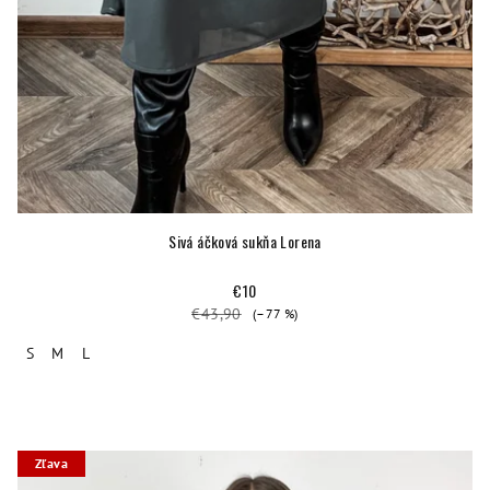
Sivá áčková sukňa Lorena
€10
€43,90
(–77 %)
S
M
L
Zľava