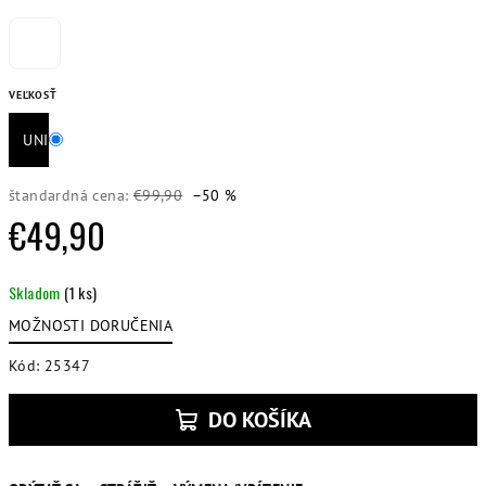
VEĽKOSŤ
UNI
štandardná cena:
€99,90
–50 %
€49,90
Jednotková
Skladom
(1 ks)
cena:
MOŽNOSTI DORUČENIA
Kód:
25347
DO KOŠÍKA