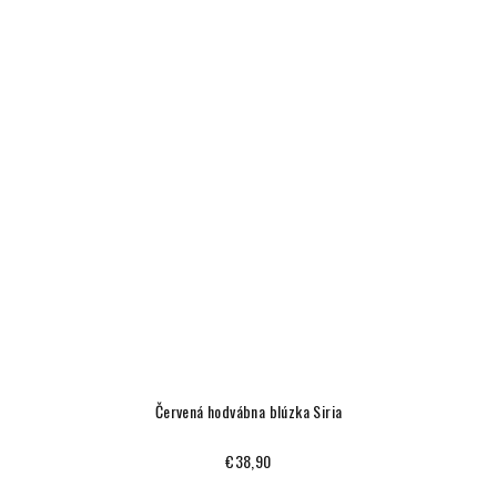
Červená hodvábna blúzka Siria
€38,90