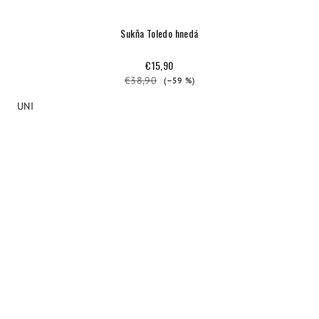
Sukňa Toledo hnedá
€15,90
€38,90
(–59 %)
UNI