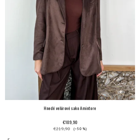
Hnedé velúrové sako Amintore
€109,90
€219,90
(–50 %)
S