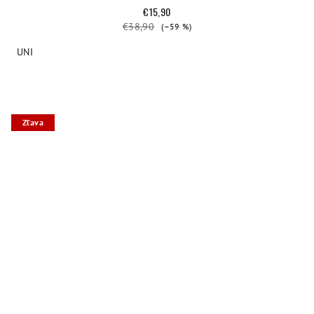
€15,90
€38,90
(–59 %)
UNI
Zľava