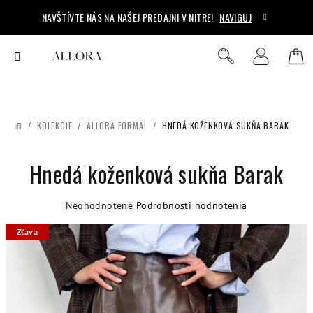
Prejsť
NAVŠTÍVTE NÁS NA NAŠEJ PREDAJNI V NITRE!
NAVIGUJ
na
obsah
Ná
Hľadať
Prihlásenie
koš
/
KOLEKCIE
/
ALLORA FORMAL
/
HNEDÁ KOŽENKOVÁ SUKŇA BARAK
DOMOV
Hnedá koženková sukňa Barak
Priemerné
Neohodnotené
Podrobnosti hodnotenia
hodnotenie
Zľava
produktu
je
0,0
z
5
hviezdičiek.