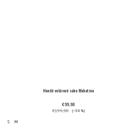
Hnedé velúrové sako Mahatma
€99,90
€199,90
(–50 %)
S
M