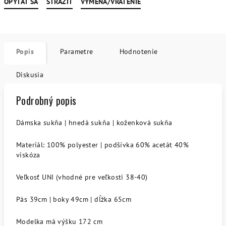
OPÝTAŤ SA
STRÁŽIŤ
VÝMENA/VRÁTENIE
Popis
Parametre
Hodnotenie
Diskusia
Podrobný popis
Dámska sukňa | hnedá sukňa | koženková sukňa
Materiál: 100% polyester | podšívka 60% acetát 40%
viskóza
Veľkosť UNI (vhodné pre veľkosti 38-40)
Pás 39cm | boky 49cm | dĺžka 65cm
Modelka má výšku 172 cm