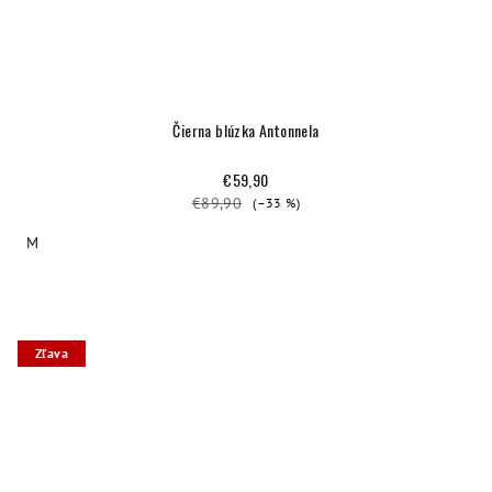
Čierna blúzka Antonnela
€59,90
€89,90
(–33 %)
M
Zľava