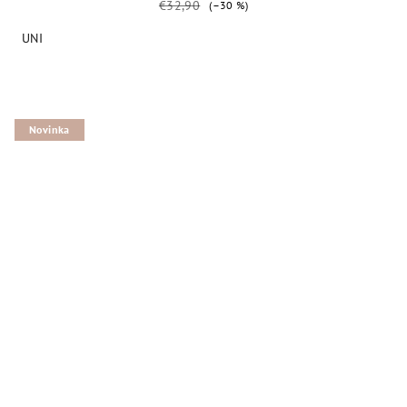
€32,90
(–30 %)
UNI
Novinka