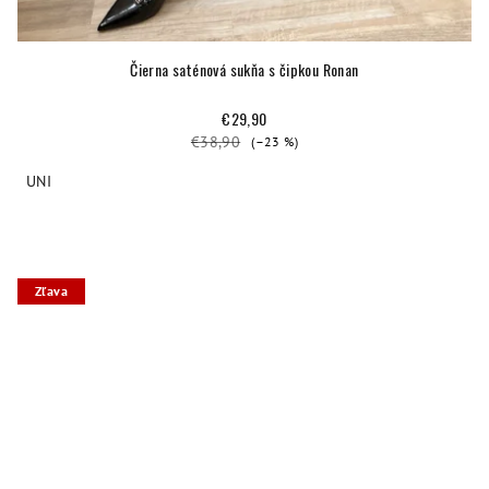
Čierna saténová sukňa s čipkou Ronan
€29,90
€38,90
(–23 %)
UNI
Zľava