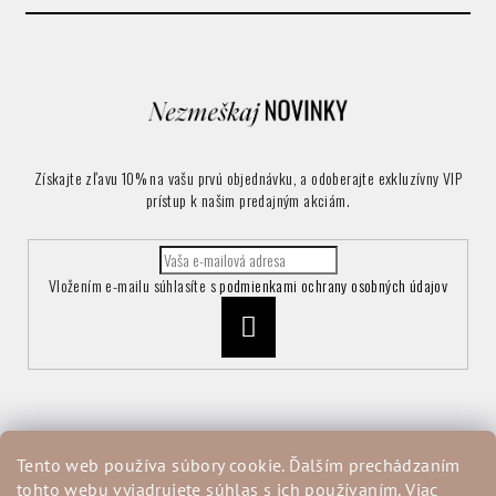
Získajte zľavu 10% na vašu prvú objednávku, a odoberajte exkluzívny VIP
prístup k našim predajným akciám.
Vložením e-mailu súhlasíte s
podmienkami ochrany osobných údajov
Prihlásiť
sa
Informácie pre vás
Tento web používa súbory cookie. Ďalším prechádzaním
tohto webu vyjadrujete súhlas s ich používaním. Viac
Vrátenie a reklamácia tovaru