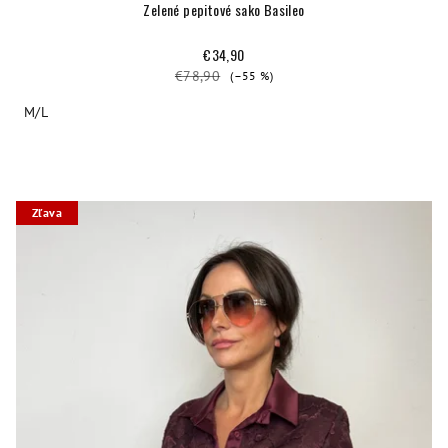
Zelené pepitové sako Basileo
€34,90
€78,90
(–55 %)
M/L
Zľava