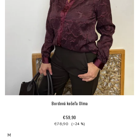
Bordová košeľa Olma
€59,90
€78,90
(–24 %)
M