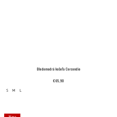
Bledomodrá košeľa Corcondio
€65,90
S
M
L
Zľava