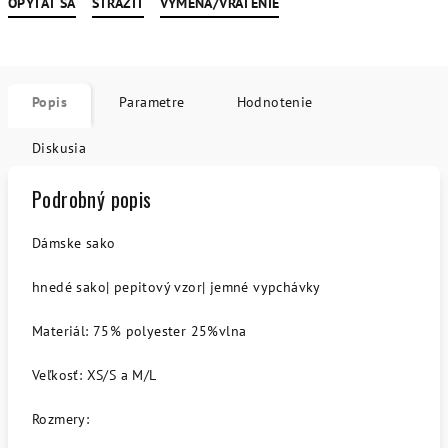
OPÝTAŤ SA
STRÁŽIŤ
VÝMENA/VRÁTENIE
Popis
Parametre
Hodnotenie
Diskusia
Podrobný popis
Dámske sako
hnedé sako| pepitový vzor| jemné vypchávky
Materiál: 75% polyester 25%vlna
Veľkosť: XS/S a M/L
Rozmery: