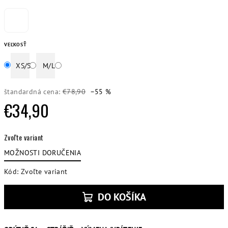
VEĽKOSŤ
XS/S
M/L
štandardná cena:
€78,90
–55 %
€34,90
Jednotková
Zvoľte variant
cena:
MOŽNOSTI DORUČENIA
Kód:
Zvoľte variant
DO KOŠÍKA