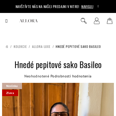
Prejsť
NAVŠTÍVTE NÁS NA NAŠEJ PREDAJNI V NITRE!
NAVIGUJ
na
obsah
Ná
Hľadať
Prihlásenie
koš
/
KOLEKCIE
/
ALLORA LUXE
/
HNEDÉ PEPITOVÉ SAKO BASILEO
DOMOV
Hnedé pepitové sako Basileo
Priemerné
Neohodnotené
Podrobnosti hodnotenia
hodnotenie
Novinka
produktu
je
Zľava
0,0
z
5
hviezdičiek.