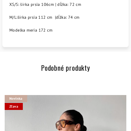
XS/S: šírka prsia 106cm | dĺžka: 72 cm
M/L:šírka prsia 112 cm |dĺžka: 74 cm
Modelka meria 172 cm
Podobné produkty
Novinka
Zľava