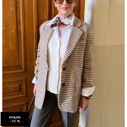
€78,90
–55 %