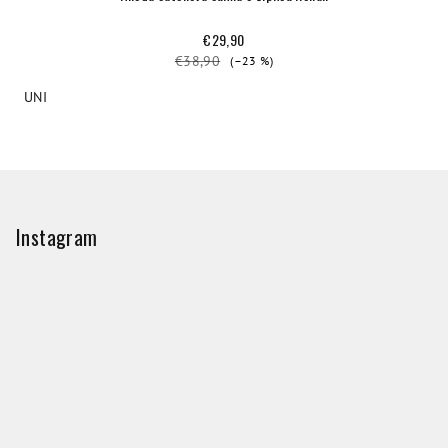
€29,90
€38,90
(–23 %)
UNI
Z
á
p
Instagram
ä
t
i
e