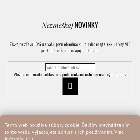
Získajte zľavu 10% na vašu prvú objednávku, a odoberajte exkluzívny VIP
prístup k našim predajným akciám.
Vložením e-mailu súhlasíte s
podmienkami ochrany osobných údajov
Prihlásiť
sa
Informácie pre vás
Tento web používa súbory cookie. Ďalším prechádzaním
tohto webu vyjadrujete súhlas s ich používaním. Viac
Vrátenie a reklamácia tovaru
informácií
tu
.
Obchodné podmienky