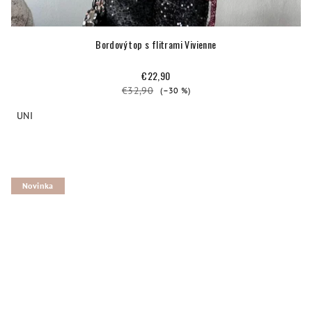
Bordový top s flitrami Vivienne
€22,90
€32,90
(–30 %)
UNI
Novinka