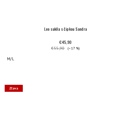
Leo sukňa s čipkou Sandra
€45,90
€55,90
(–17 %)
M/L
Zľava