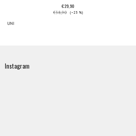
€29,90
€38,90
(–23 %)
UNI
Z
á
p
Instagram
ä
t
i
e