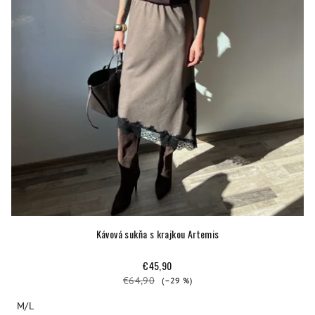
Kávová sukňa s krajkou Artemis
€45,90
€64,90
(–29 %)
M/L