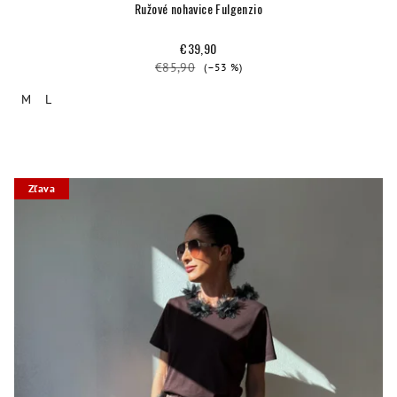
Ružové nohavice Fulgenzio
€39,90
€85,90
(–53 %)
M
L
Zľava