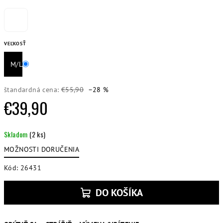
VEĽKOSŤ
M/L
štandardná cena:
€55,90
–28 %
€39,90
Jednotková
Skladom
(2 ks)
cena:
MOŽNOSTI DORUČENIA
Kód:
26431
DO KOŠÍKA