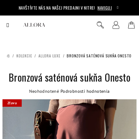
Prejsť
NAVŠTÍVTE NÁS NA NAŠEJ PREDAJNI V NITRE!
NAVIGUJ
na
obsah
Ná
Hľadať
Prihlásenie
koš
/
KOLEKCIE
/
ALLORA LUXE
/
BRONZOVÁ SATÉNOVÁ SUKŇA ONESTO
DOMOV
Bronzová saténová sukňa Onesto
Priemerné
Neohodnotené
Podrobnosti hodnotenia
hodnotenie
Zľava
produktu
je
0,0
z
5
hviezdičiek.