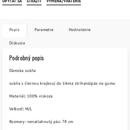
OPÝTAŤ SA
STRÁŽIŤ
VÝMENA/VRÁTENIE
Popis
Parametre
Hodnotenie
Diskusia
Podrobný popis
Dámska sukňa
sukňa s čiernou krajkou| do šikma strihaná|pás na gumu
Materiál: 100% viskoza
Veľkosť: M/L
Rozmery: nenatiahnutý pás: 78 cm