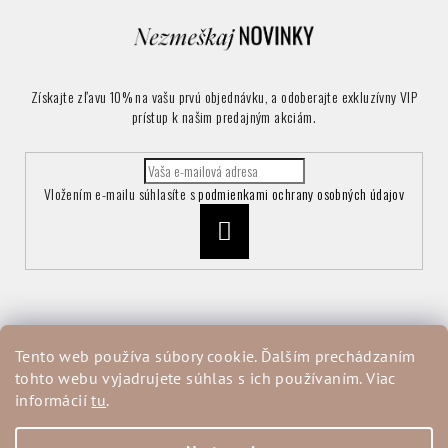
Získajte zľavu 10% na vašu prvú objednávku, a odoberajte exkluzívny VIP
prístup k našim predajným akciám.
Vložením e-mailu súhlasíte s
podmienkami ochrany osobných údajov
Prihlásiť
sa
Informácie pre vás
Tento web používa súbory cookie. Ďalším prechádzaním
tohto webu vyjadrujete súhlas s ich používaním. Viac
Vrátenie a reklamácia tovaru
informácií
tu
.
Obchodné podmienky
Podmienky ochrany osobných údajov
Moja objednávka