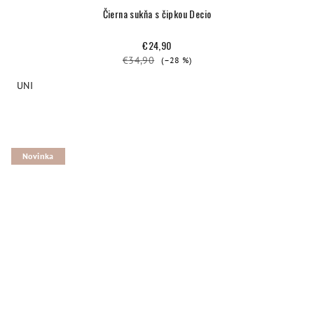
Čierna sukňa s čipkou Decio
€24,90
€34,90
(–28 %)
UNI
Novinka