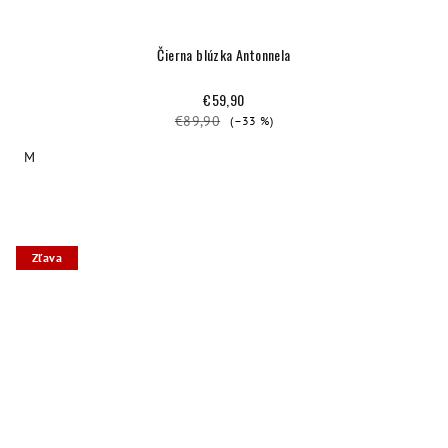
Čierna blúzka Antonnela
€59,90
€89,90
(–33 %)
M
Zľava