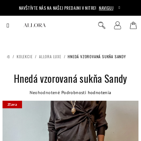
Prejsť
NAVŠTÍVTE NÁS NA NAŠEJ PREDAJNI V NITRE!
NAVIGUJ
na
obsah
Ná
Hľadať
Prihlásenie
koš
/
KOLEKCIE
/
ALLORA LUXE
/
HNEDÁ VZOROVANÁ SUKŇA SANDY
DOMOV
Hnedá vzorovaná sukňa Sandy
Priemerné
Neohodnotené
Podrobnosti hodnotenia
hodnotenie
Zľava
produktu
je
0,0
z
5
hviezdičiek.