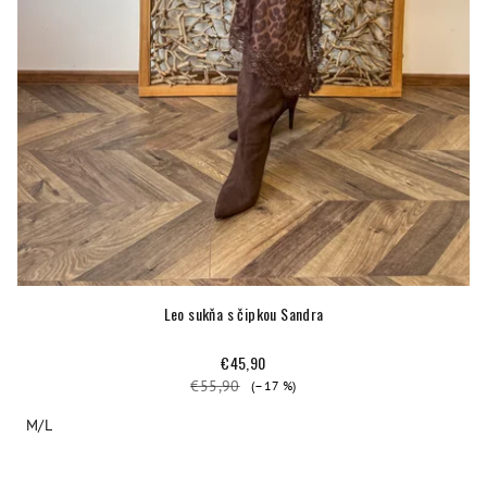
Leo sukňa s čipkou Sandra
€45,90
€55,90
(–17 %)
M/L