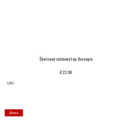
Škoricový saténový top Berengia
€23,90
UNI
Zľava