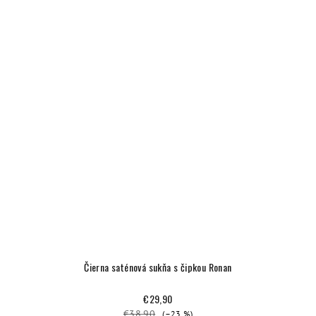
Čierna saténová sukňa s čipkou Ronan
€29,90
€38,90
(–23 %)