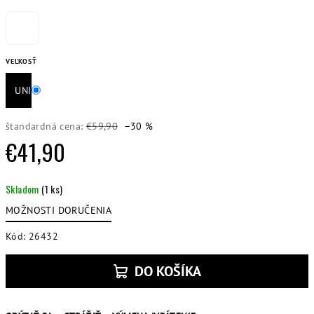
VEĽKOSŤ
UNI
štandardná cena:
€59,90
–30 %
€41,90
Jednotková
Skladom
(1 ks)
cena:
MOŽNOSTI DORUČENIA
Kód:
26432
DO KOŠÍKA