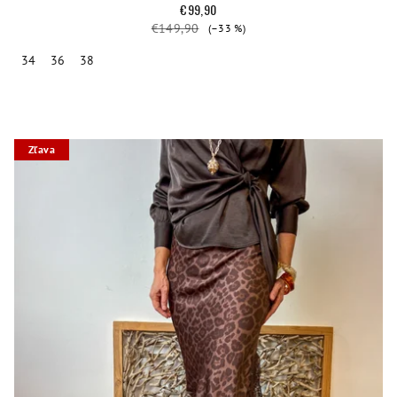
€99,90
€149,90
(–33 %)
34
36
38
Zľava