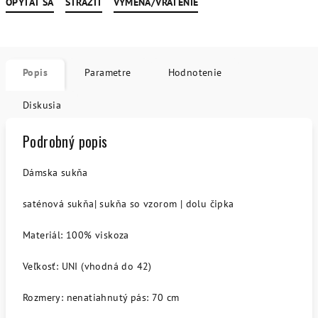
OPÝTAŤ SA
STRÁŽIŤ
VÝMENA/VRÁTENIE
Popis
Parametre
Hodnotenie
Diskusia
Podrobný popis
Dámska sukňa
saténová sukňa| sukňa so vzorom | dolu čipka
Materiál: 100% viskoza
Veľkosť: UNI (vhodná do 42)
Rozmery: nenatiahnutý pás: 70 cm