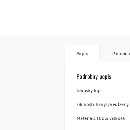
Popis
Paramet
Podrobný popis
Dámsky top
šikmostrihaný| predĺžený 
Materiál: 100% viskóza