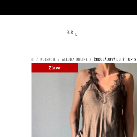
Prejsť
na
obsah
EUR
/
KOLEKCIE
/
ALLORA ONLINE
/
ČOKOLÁDOVÝ DLHÝ TOP S
DOMOV
Zľava