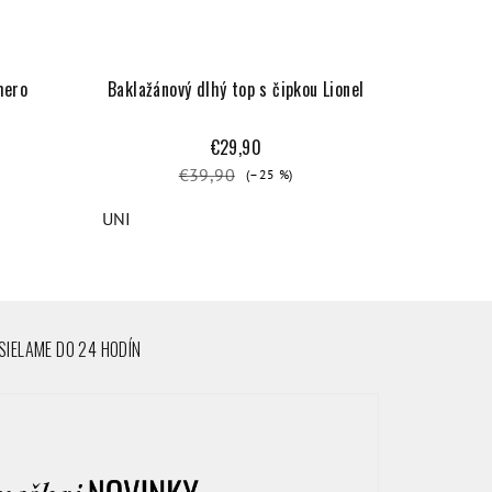
mero
Baklažánový dlhý top s čipkou Lionel
€29,90
€39,90
(–25 %)
UNI
IELAME DO 24 HODÍN