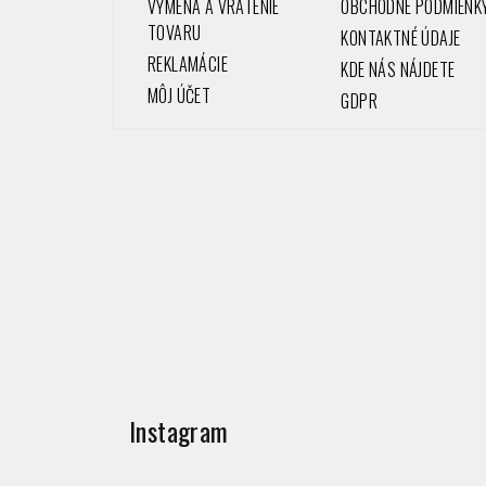
VÝMENA A VRÁTENIE
OBCHODNÉ PODMIENK
i
TOVARU
KONTAKTNÉ ÚDAJE
REKLAMÁCIE
e
KDE NÁS NÁJDETE
MÔJ ÚČET
GDPR
Instagram