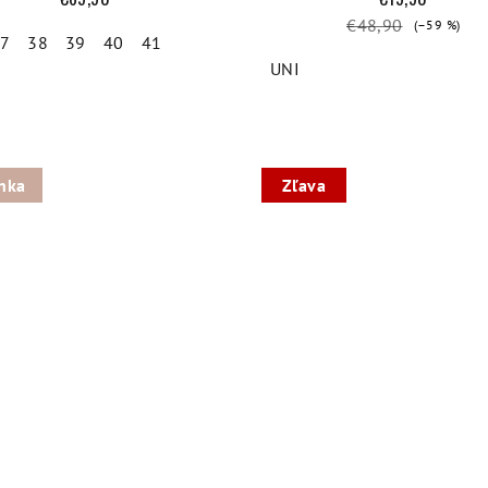
€48,90
(–59 %)
7
38
39
40
41
UNI
nka
Zľava