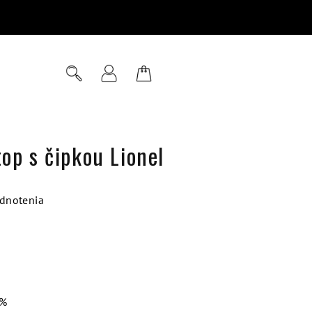
Hľadať
Prihlásenie
Nákupný
košík
op s čipkou Lionel
dnotenia
 %