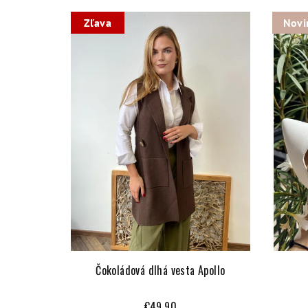
Zľava
Novi
Čokoládová dlhá vesta Apollo
€49,90