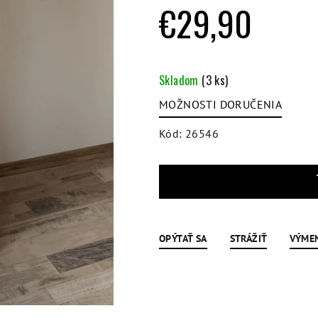
hviezdičiek.
€29,90
Jednotková
cena:
Skladom
(3 ks)
MOŽNOSTI DORUČENIA
Kód:
26546
OPÝTAŤ SA
STRÁŽIŤ
VÝME