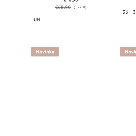
€68,90
(–27 %)
36
3
UNI
Novinka
Novi