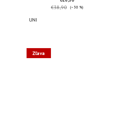
€38,90
(–30 %)
UNI
Zľava