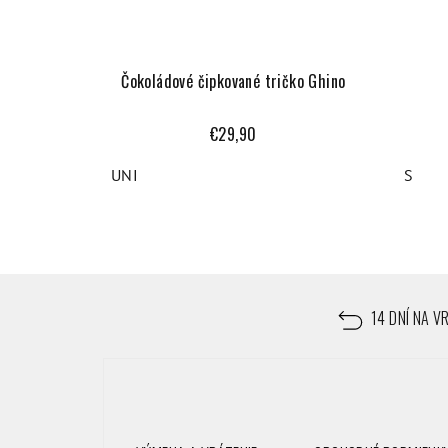
Čokoládové čipkované tričko Ghino
€29,90
UNI
S
Z
á
14 DNÍ NA V
p
ä
t