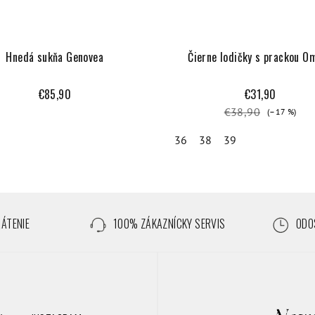
Hnedá sukňa Genovea
Čierne lodičky s prackou O
€85,90
€31,90
€38,90
(–17 %)
36
38
39
RÁTENIE
100% ZÁKAZNÍCKY SERVIS
ODOS