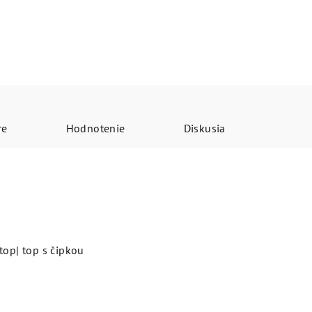
re
Hodnotenie
Diskusia
top| top s čipkou