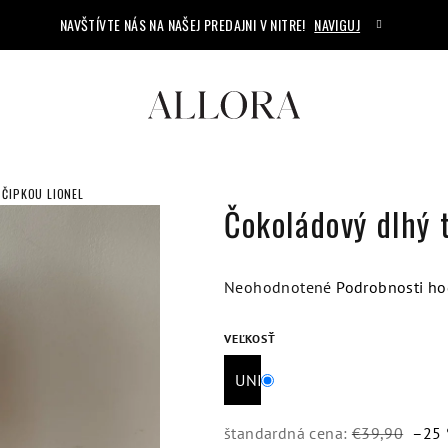
NAVŠTÍVTE NÁS NA NAŠEJ PREDAJNI V NITRE!
NAVIGUJ
 ČIPKOU LIONEL
Čokoládový dlhý t
Priemerné
Neohodnotené
Podrobnosti ho
hodnotenie
produktu
VEĽKOSŤ
je
UNI
0,0
z
5
štandardná cena:
€39,90
–25