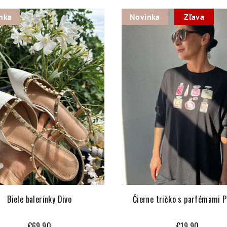
nka
Novinka
Zľava
Biele balerínky Divo
Čierne tričko s parfémami P
€69,90
€19,90