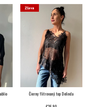
Zľava
ublio
Čierny flitrovaný top Delinda
€26,90