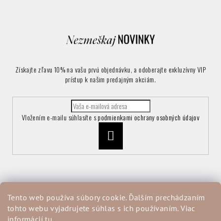
Získajte zľavu 10% na vašu prvú objednávku, a odoberajte exkluzívny VIP
prístup k našim predajným akciám.
Vložením e-mailu súhlasíte s
podmienkami ochrany osobných údajov
Prihlásiť
sa
Informácie pre vás
Tento web používa súbory cookie. Ďalším prechádzaním
tohto webu vyjadrujete súhlas s ich používaním. Viac
Vrátenie a reklamácia tovaru
informácií
tu
.
Obchodné podmienky