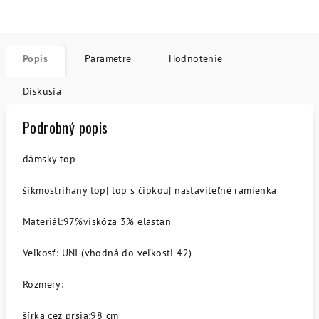
Popis
Parametre
Hodnotenie
Diskusia
Podrobný popis
dámsky top
šikmostrihaný top| top s čipkou| nastaviteľné ramienka
Materiál:97%viskóza 3% elastan
Veľkosť: UNI (vhodná do veľkosti 42)
Rozmery:
šírka cez prsia:98 cm