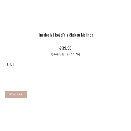
Hnedosivá košeľa s čipkou Melinda
€39,90
€44,90
(–11 %)
UNI
Novinka