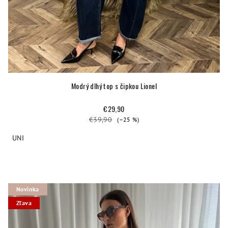
Modrý dlhý top s čipkou Lionel
€29,90
€39,90
(–25 %)
UNI
Novinka
Zľava