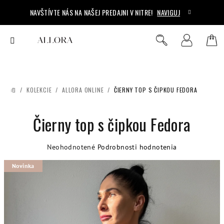
Prejsť
NAVŠTÍVTE NÁS NA NAŠEJ PREDAJNI V NITRE!
NAVIGUJ
na
obsah
Ná
Hľadať
Prihlásenie
koš
/
KOLEKCIE
/
ALLORA ONLINE
/
ČIERNY TOP S ČIPKOU FEDORA
DOMOV
Čierny top s čipkou Fedora
Priemerné
Neohodnotené
Podrobnosti hodnotenia
hodnotenie
Novinka
produktu
je
0,0
z
5
hviezdičiek.