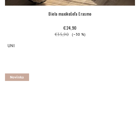
Biela maxikošeľa Erasmo
€24,90
€35,90
(–30 %)
UNI
Novinka