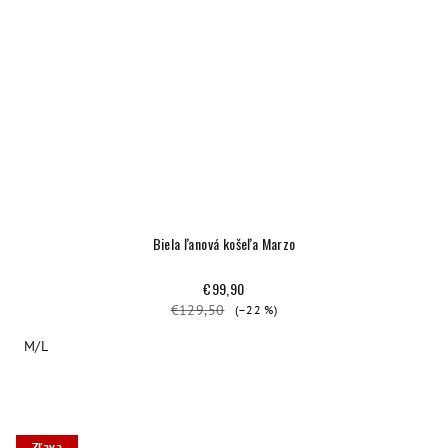
Biela ľanová košeľa Marzo
€99,90
€129,50
(–22 %)
M/L
Zľava