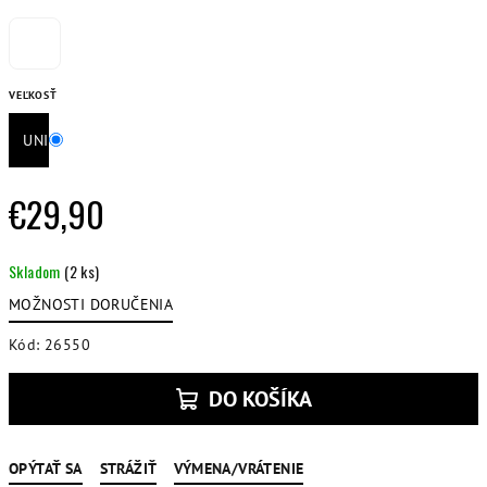
VEĽKOSŤ
UNI
€29,90
Jednotková
Skladom
(2 ks)
cena:
MOŽNOSTI DORUČENIA
Kód:
26550
DO KOŠÍKA
OPÝTAŤ SA
STRÁŽIŤ
VÝMENA/VRÁTENIE