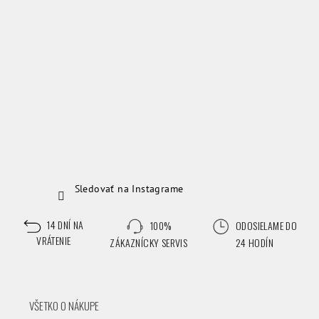
e
Sledovať na Instagrame
14 DNÍ NA
100%
ODOSIELAME DO
VRÁTENIE
ZÁKAZNÍCKY SERVIS
24 HODÍN
VŠETKO O NÁKUPE