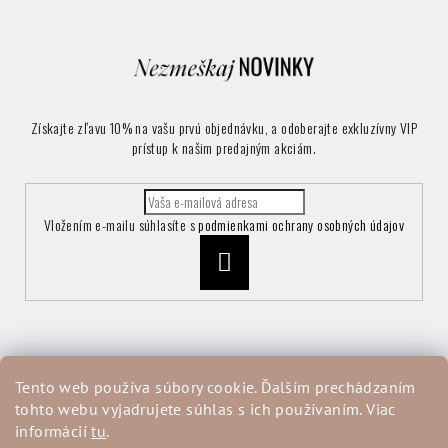
Získajte zľavu 10% na vašu prvú objednávku, a odoberajte exkluzívny VIP
prístup k našim predajným akciám.
Vložením e-mailu súhlasíte s
podmienkami ochrany osobných údajov
Prihlásiť
sa
Informácie pre vás
Tento web používa súbory cookie. Ďalším prechádzaním
tohto webu vyjadrujete súhlas s ich používaním. Viac
Vrátenie a reklamácia tovaru
informácií
tu
.
Obchodné podmienky