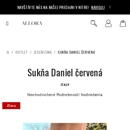
Prejsť
NAVŠTÍVTE NÁS NA NAŠEJ PREDAJNI V NITRE!
NAVIGUJ
na
obsah
Ná
Hľadať
Prihlásenie
koš
/
OUTLET
/
JESEŇ/ZIMA
/
SUKŇA DANIEL ČERVENÁ
DOMOV
Sukňa Daniel červená
ITALY
Priemerné
Neohodnotené
Podrobnosti hodnotenia
hodnotenie
Zľava
produktu
je
0,0
z
5