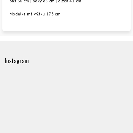
pás 66 cm | boky 85 cm | dĺžka 41 cm
Modelka má výšku 173 cm
Z
á
p
Instagram
ä
t
i
e