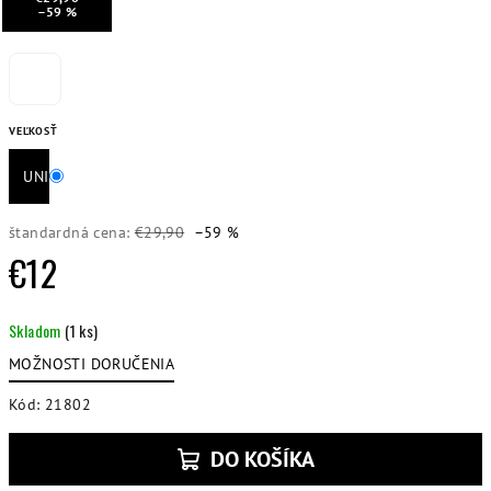
–59 %
VEĽKOSŤ
UNI
štandardná cena:
€29,90
–59 %
€12
Jednotková
Skladom
(1 ks)
cena:
MOŽNOSTI DORUČENIA
Kód:
21802
DO KOŠÍKA