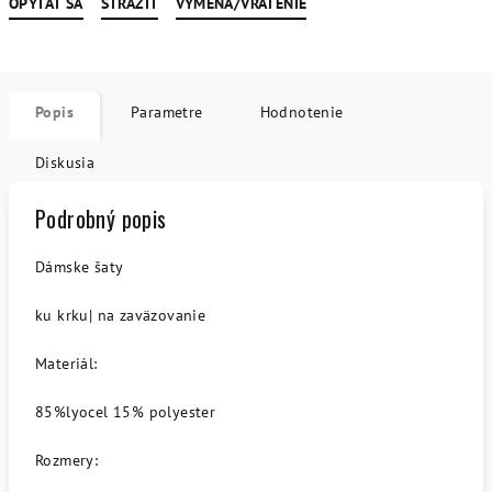
OPÝTAŤ SA
STRÁŽIŤ
VÝMENA/VRÁTENIE
Popis
Parametre
Hodnotenie
Diskusia
Podrobný popis
Dámske šaty
ku krku| na zaväzovanie
Materiál:
85%lyocel 15% polyester
Rozmery: