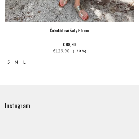
Čokoládové šaty Efrem
€89,90
€129,90
(–30 %)
S
M
L
Z
á
p
Instagram
ä
t
i