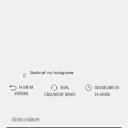
e
Sledovať na Instagrame
14 DNÍ NA
100%
ODOSIELAME DO
VRÁTENIE
ZÁKAZNÍCKY SERVIS
24 HODÍN
VŠETKO O NÁKUPE