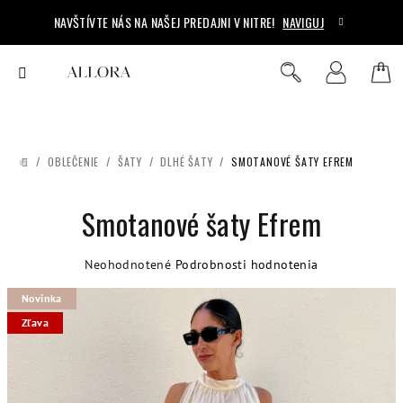
Prejsť
NAVŠTÍVTE NÁS NA NAŠEJ PREDAJNI V NITRE!
NAVIGUJ
na
obsah
Ná
Hľadať
Prihlásenie
koš
/
OBLEČENIE
/
ŠATY
/
DLHÉ ŠATY
/
SMOTANOVÉ ŠATY EFREM
DOMOV
Smotanové šaty Efrem
Priemerné
Neohodnotené
Podrobnosti hodnotenia
hodnotenie
Novinka
produktu
je
Zľava
0,0
z
5
hviezdičiek.