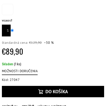
VEĽKOSŤ
S
štandardná cena:
€129,90
–30 %
€89,90
Jednotková
Skladom
(1 ks)
cena:
MOŽNOSTI DORUČENIA
Kód:
27047
DO KOŠÍKA