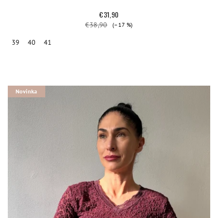
€31,90
€38,90
(–17 %)
39
40
41
Novinka