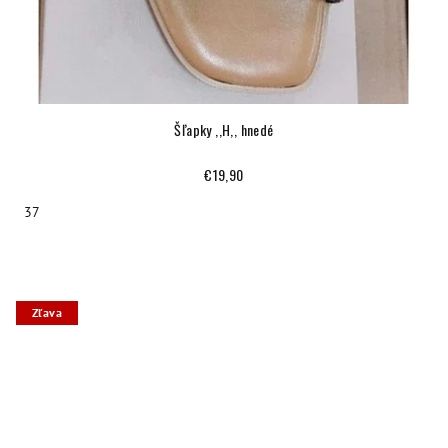
Šľapky ,,H,, hnedé
€19,90
37
Zľava