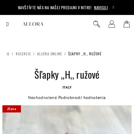
Prejsť
NAVŠTÍVTE NÁS NA NAŠEJ PREDAJNI V NITRE!
NAVIGUJ
na
obsah
Ná
Hľadať
Prihlásenie
koš
/
KOLEKCIE
/
ALLORA ONLINE
/
ŠĽAPKY ,,H,, RUŽOVÉ
DOMOV
Šľapky ,,H,, ružové
ITALY
Priemerné
Neohodnotené
Podrobnosti hodnotenia
hodnotenie
Zľava
produktu
je
0,0
z
5