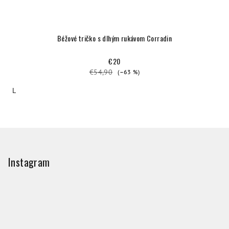
Béžové tričko s dlhým rukávom Corradin
€20
€54,90
(–63 %)
L
Z
á
p
Instagram
ä
t
i
e