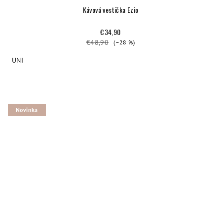
Kávová vestička Ezio
€34,90
€48,90
(–28 %)
UNI
Novinka