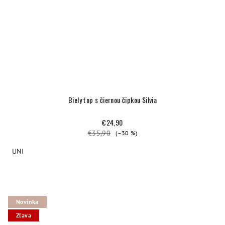
Biely top s čiernou čipkou Silvia
€24,90
€35,90
(–30 %)
UNI
Novinka
Zľava