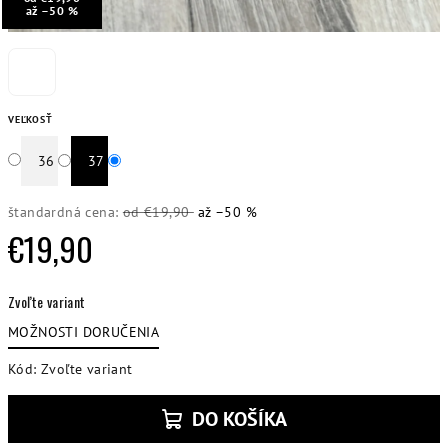
až –50 %
VEĽKOSŤ
36
37
štandardná cena:
od €19,90
až –50 %
€19,90
Jednotková
Zvoľte variant
cena:
MOŽNOSTI DORUČENIA
Kód:
Zvoľte variant
DO KOŠÍKA