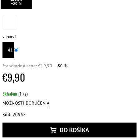
–50 %
VEĽKOSŤ
41
štandardná cena:
€19,90
–50 %
€9,90
Jednotková
Skladom
(1 ks)
cena:
MOŽNOSTI DORUČENIA
Kód:
20968
DO KOŠÍKA