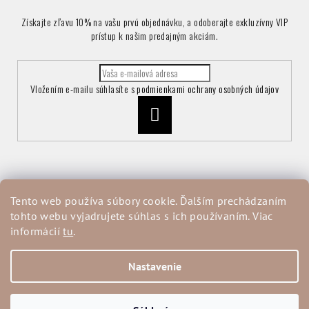
Získajte zľavu 10% na vašu prvú objednávku, a odoberajte exkluzívny VIP
prístup k našim predajným akciám.
Vložením e-mailu súhlasíte s
podmienkami ochrany osobných údajov
Prihlásiť
sa
Informácie pre vás
Tento web používa súbory cookie. Ďalším prechádzaním
tohto webu vyjadrujete súhlas s ich používaním. Viac
Vrátenie a reklamácia tovaru
informácií
tu
.
Obchodné podmienky
Podmienky ochrany osobných údajov
Moja objednávka
Nastavenie
Copyright 2026
ALLORA
. Všetky práva vyhradené.