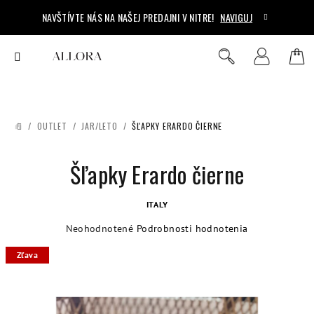
Prejsť
NAVŠTÍVTE NÁS NA NAŠEJ PREDAJNI V NITRE!
NAVIGUJ
na
obsah
Ná
Hľadať
Prihlásenie
koš
/
OUTLET
/
JAR/LETO
/
ŠĽAPKY ERARDO ČIERNE
DOMOV
Šľapky Erardo čierne
ITALY
Priemerné
Neohodnotené
Podrobnosti hodnotenia
hodnotenie
Zľava
produktu
je
0,0
z
5