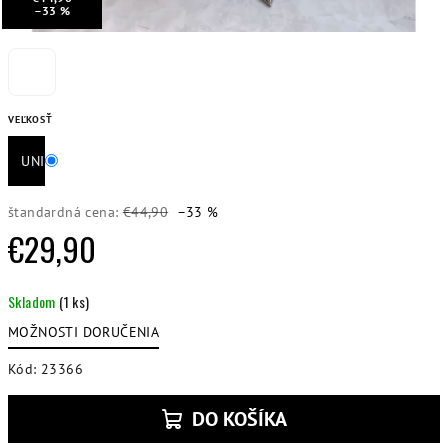
–33 %
VEĽKOSŤ
UNI
štandardná cena:
€44,90
–33 %
€29,90
Jednotková
Skladom
(1 ks)
cena:
MOŽNOSTI DORUČENIA
Kód:
23366
DO KOŠÍKA