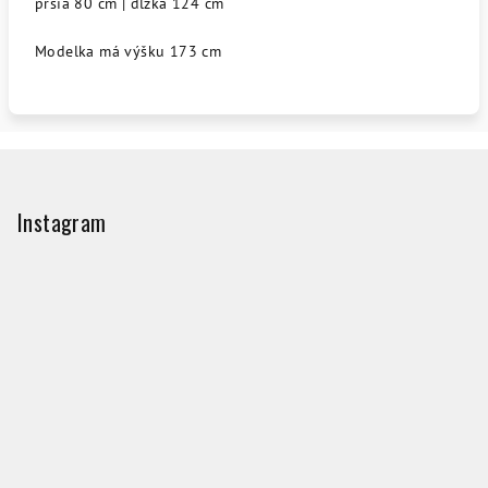
prsia 80 cm | dĺžka 124 cm
Modelka má výšku 173 cm
Z
á
p
Instagram
ä
t
i
e