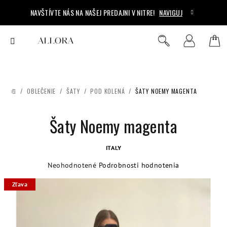
Prejsť
NAVŠTÍVTE NÁS NA NAŠEJ PREDAJNI V NITRE!
NAVIGUJ
na
obsah
Ná
Hľadať
Prihlásenie
koš
/
OBLEČENIE
/
ŠATY
/
POD KOLENÁ
/
ŠATY NOEMY MAGENTA
DOMOV
Šaty Noemy magenta
ITALY
Priemerné
Neohodnotené
Podrobnosti hodnotenia
hodnotenie
Zľava
produktu
je
0,0
z
5