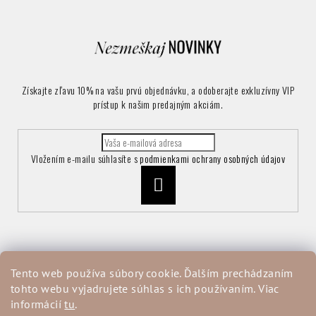
Získajte zľavu 10% na vašu prvú objednávku, a odoberajte exkluzívny VIP
prístup k našim predajným akciám.
Vložením e-mailu súhlasíte s
podmienkami ochrany osobných údajov
Prihlásiť
sa
Informácie pre vás
Tento web používa súbory cookie. Ďalším prechádzaním
tohto webu vyjadrujete súhlas s ich používaním. Viac
Vrátenie a reklamácia tovaru
informácií
tu
.
Obchodné podmienky