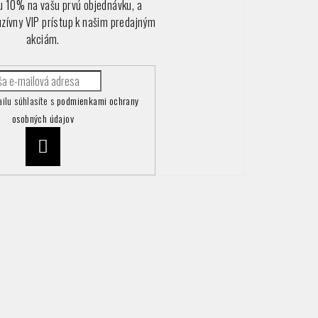
vu 10% na vašu prvú objednávku, a
uzívny VIP prístup k našim predajným
akciám.
ilu súhlasíte s
podmienkami ochrany
osobných údajov
Prihlásiť
sa