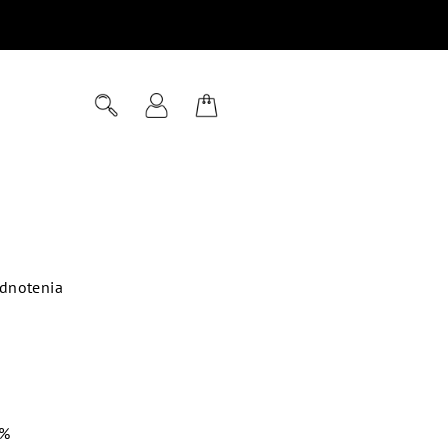
Hľadať
Prihlásenie
Nákupný
košík
dnotenia
 %