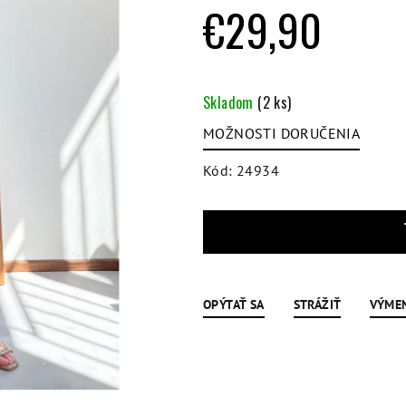
hviezdičiek.
€29,90
Jednotková
cena:
Skladom
(2 ks)
MOŽNOSTI DORUČENIA
Kód:
24934
OPÝTAŤ SA
STRÁŽIŤ
VÝME