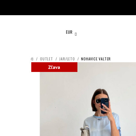
Prejsť
na
obsah
EUR
/
OUTLET
/
JAR/LETO
/
NOHAVICE VALTER
DOMOV
Zľava