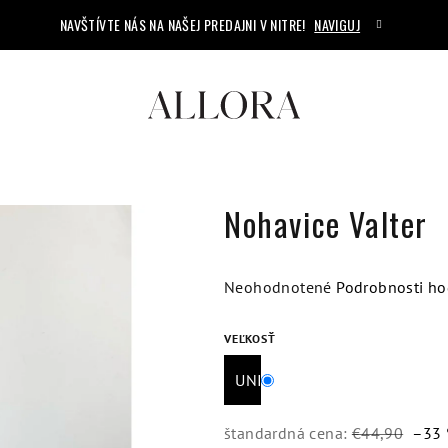
NAVŠTÍVTE NÁS NA NAŠEJ PREDAJNI V NITRE!
NAVIGUJ
Nohavice Valter
Priemerné
Neohodnotené
Podrobnosti ho
hodnotenie
produktu
VEĽKOSŤ
je
UNI
0,0
z
5
štandardná cena:
€44,90
–33