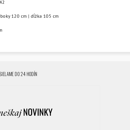
 42
 boky 120 cm | dĺžka 105 cm
m
IELAME DO 24 HODÍN