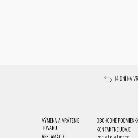
Z
á
14 DNÍ NA V
p
ä
t
VÝMENA A VRÁTENIE
OBCHODNÉ PODMIENK
i
TOVARU
KONTAKTNÉ ÚDAJE
REKLAMÁCIE