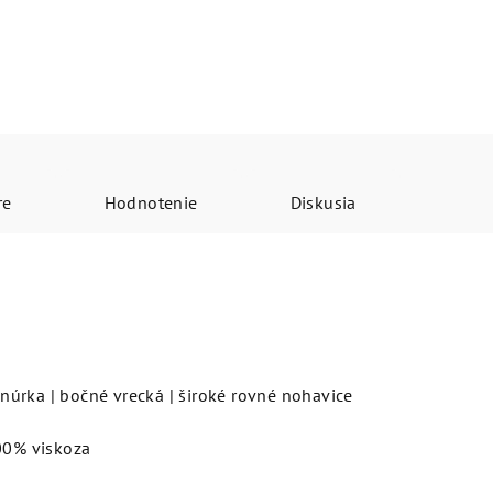
re
Hodnotenie
Diskusia
úrka | bočné vrecká | široké rovné nohavice
100% viskoza