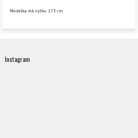
Modelka má výšku 173 cm
Z
á
p
Instagram
ä
t
i
e