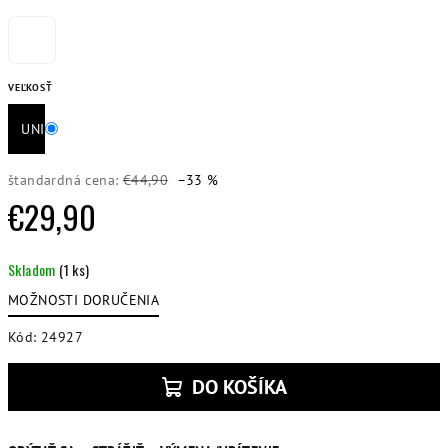
VEĽKOSŤ
UNI
štandardná cena:
€44,90
–33 %
€29,90
Jednotková
Skladom
(1 ks)
cena:
MOŽNOSTI DORUČENIA
Kód:
24927
DO KOŠÍKA