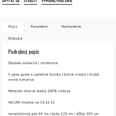
OPÝTAŤ SA
STRÁŽIŤ
VÝMENA/VRÁTENIE
Popis
Parametre
Hodnotenie
Diskusia
Podrobný popis
Dámske nohavice | strieborné
V páse guma a ozdobná šnúrka | bočné vrecká | široké
rovné nohavice
Materiál: mierne lesklý 100% viskoza
Veľ.UNI vhodná na 36 až 42
nenatiahnutý pás 64 cm | boky 120 cm | dĺžka 105 cm