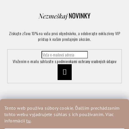
Získajte zľavu 10% na vašu prvú objednávku, a odoberajte exkluzívny VIP
prístup k našim predajným akciám.
Vložením e-mailu súhlasíte s
podmienkami ochrany osobných údajov
Prihlásiť
sa
Informácie pre vás
Tento web používa súbory cookie. Ďalším prechádzaním
tohto webu vyjadrujete súhlas s ich používaním. Viac
Vrátenie a reklamácia tovaru
informácií
tu
.
Obchodné podmienky
Podmienky ochrany osobných údajov