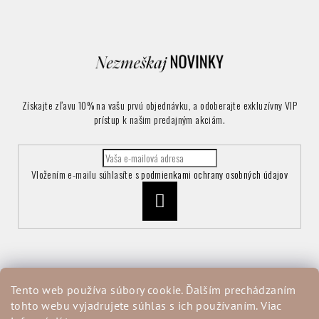
Získajte zľavu 10% na vašu prvú objednávku, a odoberajte exkluzívny VIP
prístup k našim predajným akciám.
Vložením e-mailu súhlasíte s
podmienkami ochrany osobných údajov
Prihlásiť
sa
Informácie pre vás
Tento web používa súbory cookie. Ďalším prechádzaním
tohto webu vyjadrujete súhlas s ich používaním. Viac
Vrátenie a reklamácia tovaru