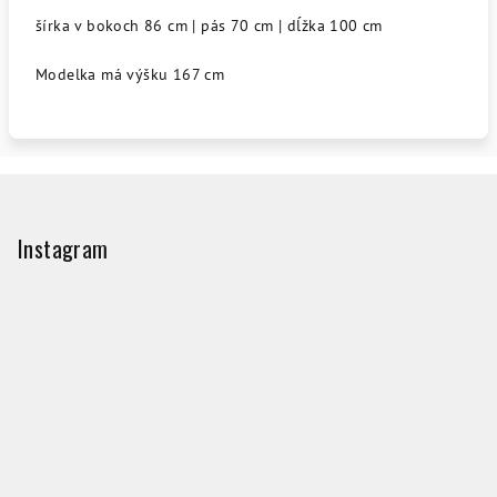
šírka v bokoch 86 cm | pás 70 cm | dĺžka 100 cm
Modelka má výšku 167 cm
Z
á
p
Instagram
ä
t
i
e