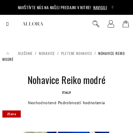
Prejsť
NAVŠTÍVTE NÁS NA NAŠEJ PREDAJNI V NITRE!
NAVIGUJ
na
obsah
Ná
Hľadať
Prihlásenie
koš
/
OBLEČENIE
/
NOHAVICE
/
PLETENÉ NOHAVICE
/
NOHAVICE REIKO
DOMOV
MODRÉ
Nohavice Reiko modré
ITALY
Priemerné
Neohodnotené
Podrobnosti hodnotenia
hodnotenie
Zľava
produktu
je
0,0
z