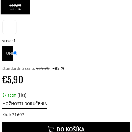
€39,90
–85 %
VEĽKOSŤ
UNI
štandardná cena:
€39,90
–85 %
€5,90
Jednotková
Skladom
(1 ks)
cena:
MOŽNOSTI DORUČENIA
Kód:
21602
DO KOŠÍKA