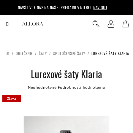
Prejsť
NAVŠTÍVTE NÁS NA NAŠEJ PREDAJNI V NITRE!
NAVIGUJ
na
obsah
Ná
Hľadať
Prihlásenie
koš
/
OBLEČENIE
/
ŠATY
/
SPOLOČENSKÉ ŠATY
/
LUREXOVÉ ŠATY KLARIA
DOMOV
Lurexové šaty Klaria
Priemerné
Neohodnotené
Podrobnosti hodnotenia
hodnotenie
Zľava
produktu
je
0,0
z
5
hviezdičiek.