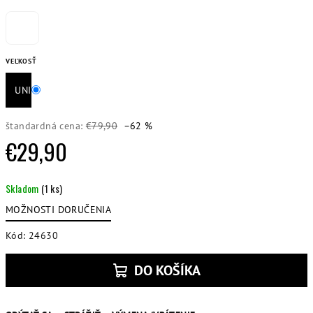
VEĽKOSŤ
UNI
štandardná cena:
€79,90
–62 %
€29,90
Jednotková
Skladom
(1 ks)
cena:
MOŽNOSTI DORUČENIA
Kód:
24630
DO KOŠÍKA