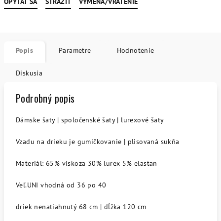
OPÝTAŤ SA
STRÁŽIŤ
VÝMENA/VRÁTENIE
Popis
Parametre
Hodnotenie
Diskusia
Podrobný popis
Dámske šaty | spoločenské šaty | lurexové šaty
Vzadu na drieku je gumičkovanie | plisovaná sukňa
Materiál: 65% viskoza 30% lurex 5% elastan
Veľ.UNI vhodná od 36 po 40
driek nenatiahnutý 68 cm | dĺžka 120 cm