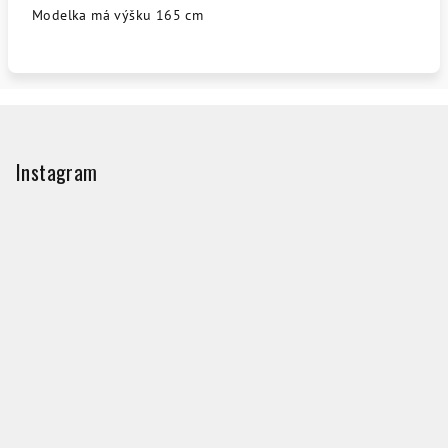
Modelka má výšku 165 cm
Z
á
p
Instagram
ä
t
i
e