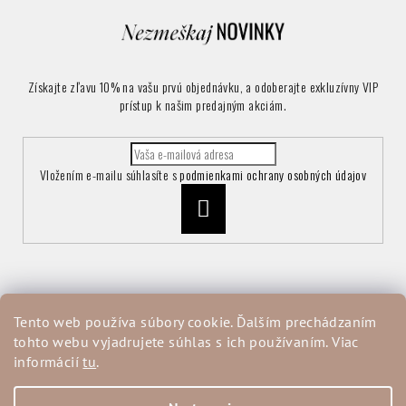
Získajte zľavu 10% na vašu prvú objednávku, a odoberajte exkluzívny VIP
prístup k našim predajným akciám.
Vložením e-mailu súhlasíte s
podmienkami ochrany osobných údajov
Prihlásiť
sa
Informácie pre vás
Tento web používa súbory cookie. Ďalším prechádzaním
tohto webu vyjadrujete súhlas s ich používaním. Viac
Vrátenie a reklamácia tovaru
informácií
tu
.
Obchodné podmienky
Podmienky ochrany osobných údajov
Moja objednávka