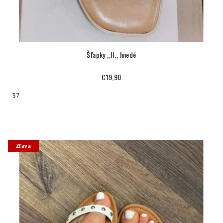
Šľapky ,,H,, hnedé
€19,90
37
Zľava