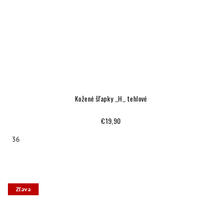
Kožené šľapky ,,H,, tehlové
€19,90
36
Zľava