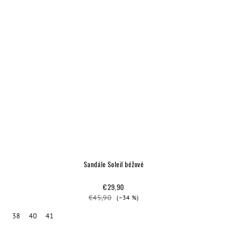
Sandále Soleil béžové
€29,90
€45,90
(–34 %)
38
40
41