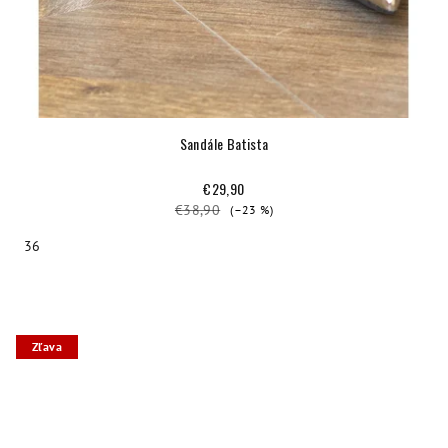
Sandále Batista
€29,90
€38,90
(–23 %)
36
Zľava