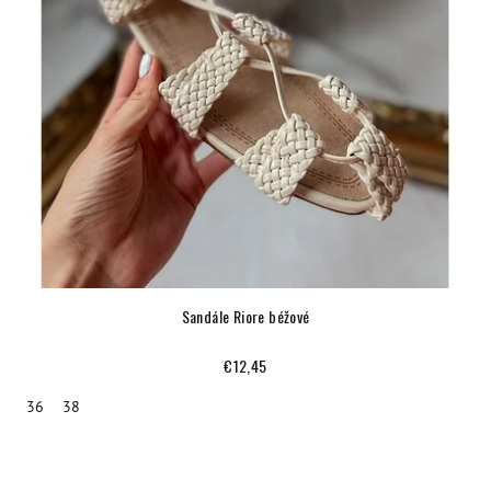
Sandále Riore béžové
€12,45
36
38