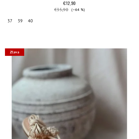
€12,90
€35,90
(–64 %)
37
39
40
Zľava