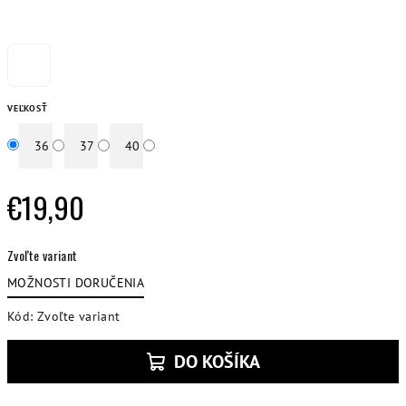
VEĽKOSŤ
36
37
40
€19,90
Jednotková
Zvoľte variant
cena:
MOŽNOSTI DORUČENIA
Kód:
Zvoľte variant
DO KOŠÍKA