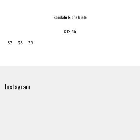
Sandále Riore biele
€12,45
37
38
39
Z
á
p
Instagram
ä
t
i
e