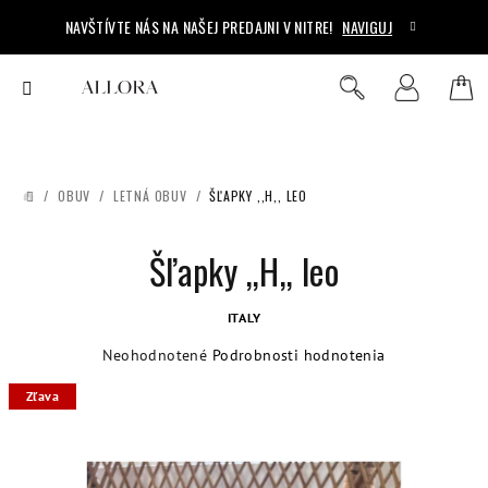
Prejsť
NAVŠTÍVTE NÁS NA NAŠEJ PREDAJNI V NITRE!
NAVIGUJ
na
obsah
Ná
Hľadať
Prihlásenie
koš
/
OBUV
/
LETNÁ OBUV
/
ŠĽAPKY ,,H,, LEO
DOMOV
Šľapky ,,H,, leo
ITALY
Priemerné
Neohodnotené
Podrobnosti hodnotenia
hodnotenie
Zľava
produktu
je
0,0
z
5