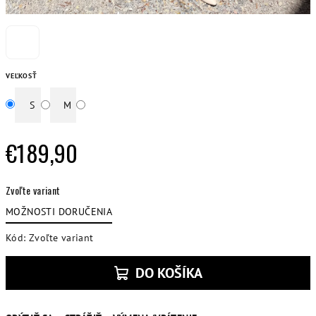
VEĽKOSŤ
S
M
€189,90
Jednotková
Zvoľte variant
cena:
MOŽNOSTI DORUČENIA
Kód:
Zvoľte variant
DO KOŠÍKA