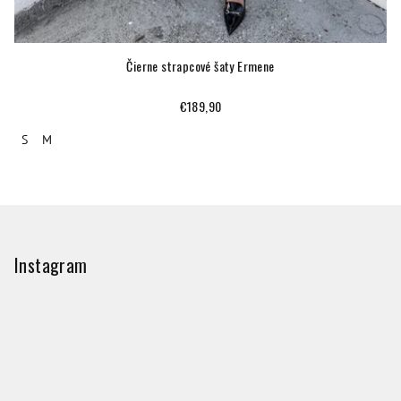
Čierne strapcové šaty Ermene
€189,90
S
M
Z
á
p
Instagram
ä
t
i
e