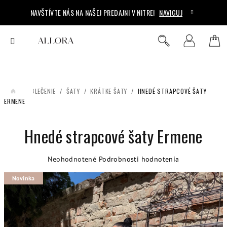
Prejsť
NAVŠTÍVTE NÁS NA NAŠEJ PREDAJNI V NITRE!
NAVIGUJ
na
obsah
Ná
Hľadať
Prihlásenie
koš
/
OBLEČENIE
/
ŠATY
/
KRÁTKE ŠATY
/
HNEDÉ STRAPCOVÉ ŠATY
DOMOV
ERMENE
Hnedé strapcové šaty Ermene
Priemerné
Neohodnotené
Podrobnosti hodnotenia
hodnotenie
Novinka
produktu
je
0,0
z
5