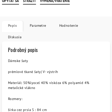
OPÝTAŤ SA
STRÁŽIŤ
VÝMENA/VRÁTENIE
Popis
Parametre
Hodnotenie
Diskusia
Podrobný popis
Dámske šaty
prémiové tkané šaty| V- výstrih
Materiál: 50%lyocel 40% viskóza 6% polyamid 4%
metalické vlákno
Rozmery:
šírka cez prsia S : 84 cm