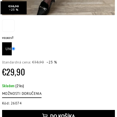
€38,90
–23 %
VEĽKOSŤ
UNI
štandardná cena:
€38,90
–23 %
€29,90
Jednotková
Skladom
(2 ks)
cena:
MOŽNOSTI DORUČENIA
Kód:
26074
DO KOŠÍKA