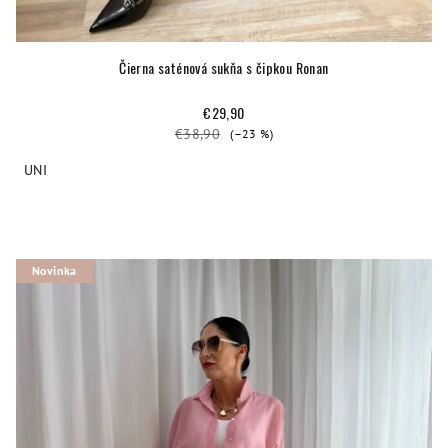
Čierna saténová sukňa s čipkou Ronan
€29,90
€38,90
(–23 %)
UNI
Novinka