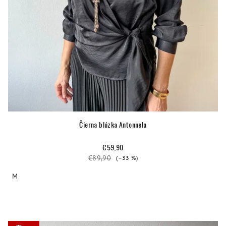
Čierna blúzka Antonnela
€59,90
€89,90
(–33 %)
M