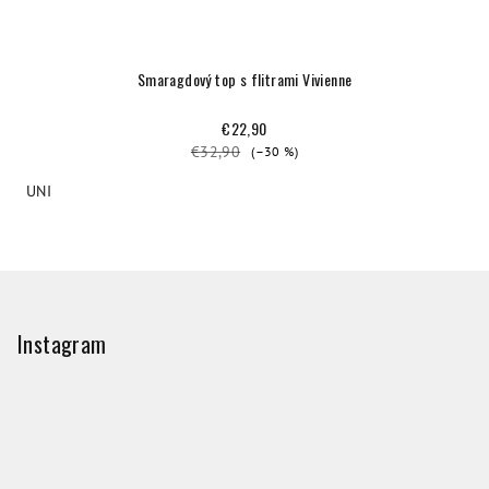
Smaragdový top s flitrami Vivienne
€22,90
€32,90
(–30 %)
UNI
Z
á
p
Instagram
ä
t
i
e