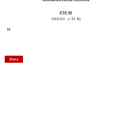
€59,90
€88,90
(–32 %)
M
Zľava