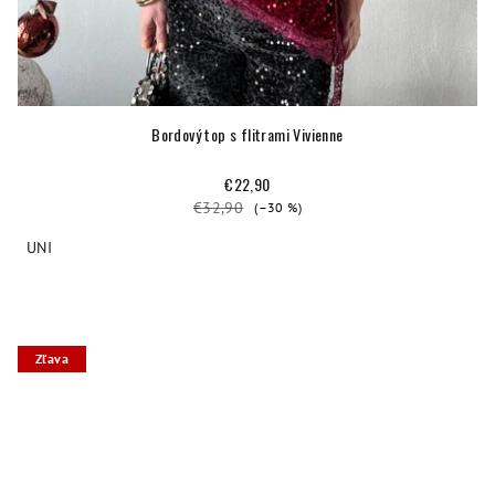
Bordový top s flitrami Vivienne
€22,90
€32,90
(–30 %)
UNI
Zľava