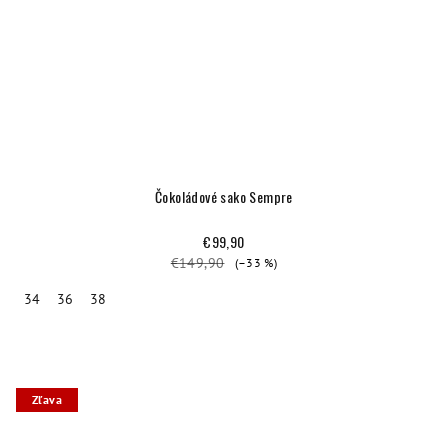
Čokoládové sako Sempre
€99,90
€149,90
(–33 %)
34
36
38
Zľava