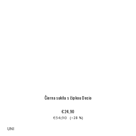
Čierna sukňa s čipkou Decio
€24,90
€34,90
(–28 %)
UNI