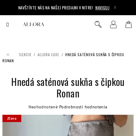
Prejsť
NAVŠTÍVTE NÁS NA NAŠEJ PREDAJNI V NITRE!
NAVIGUJ
na
obsah
Ná
Hľadať
Prihlásenie
koš
/
KOLEKCIE
/
ALLORA LUXE
/
HNEDÁ SATÉNOVÁ SUKŇA S ČIPKOU
DOMOV
RONAN
Hnedá saténová sukňa s čipkou
Ronan
Priemerné
Neohodnotené
Podrobnosti hodnotenia
hodnotenie
Zľava
produktu
je
0,0