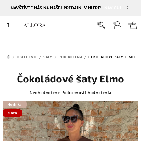
Prejsť
NAVŠTÍVTE NÁS NA NAŠEJ PREDAJNI V NITRE!
NAVIGUJ
na
obsah
Ná
Hľadať
Prihlásenie
ko
/
OBLEČENIE
/
ŠATY
/
POD KOLENÁ
/
ČOKOLÁDOVÉ ŠATY ELMO
DOMOV
Čokoládové šaty Elmo
Priemerné
Neohodnotené
Podrobnosti hodnotenia
hodnotenie
Novinka
produktu
je
Zľava
0,0
z
5
hviezdičiek.