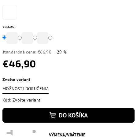
VEĽKOSŤ
štandardná cena:
€66,90
–29 %
€46,90
Jednotková
Zvoľte variant
cena:
MOŽNOSTI DORUČENIA
Kód:
Zvoľte variant
DO KOŠÍKA
VÝMENA/VRÁTENIE