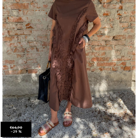
€66,90
–29 %