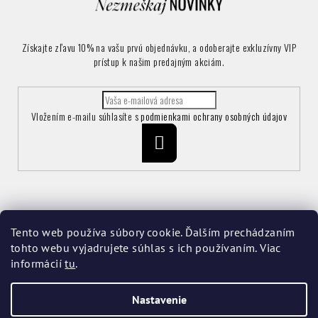
Získajte zľavu 10% na vašu prvú objednávku, a odoberajte exkluzívny VIP
prístup k našim predajným akciám.
Vložením e-mailu súhlasíte s
podmienkami ochrany osobných údajov
Prihlásiť
sa
Informácie pre vás
Tento web používa súbory cookie. Ďalším prechádzaním
tohto webu vyjadrujete súhlas s ich používaním. Viac
Vrátenie a reklamácia tovaru
informácií
tu
.
Obchodné podmienky
Podmienky ochrany osobných údajov
Moja objednávka
Nastavenie