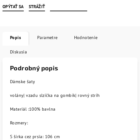
OPÝTAŤ SA
STRÁŽIŤ
Popis
Parametre
Hodnotenie
Diskusia
Podrobný popis
Dámske šaty
volány| vzadu slzička na gombík| rovný strih
Materiál :100% bavlna
Rozmery:
S šírka cez prsia: 106 cm