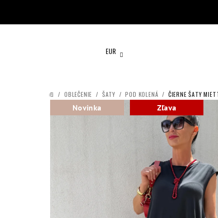
Prejsť
na
obsah
EUR
/
OBLEČENIE
/
ŠATY
/
POD KOLENÁ
/
ČIERNE ŠATY MIET
DOMOV
Novinka
Zľava