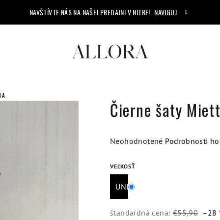
NAVŠTÍVTE NÁS NA NAŠEJ PREDAJNI V NITRE!
NAVIGUJ
TA
Čierne šaty Miet
Priemerné
Neohodnotené
Podrobnosti ho
hodnotenie
produktu
VEĽKOSŤ
je
UNI
0,0
z
5
štandardná cena:
€55,90
–28