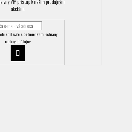
uzívny VIP prístup k našim predajným
akciám.
ilu súhlasíte s
podmienkami ochrany
osobných údajov
Prihlásiť
sa