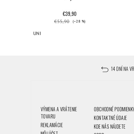
€39,90
€55,90
(–28 %)
UNI
Z
á
14 DNÍ NA V
p
ä
t
VÝMENA A VRÁTENIE
OBCHODNÉ PODMIENK
i
TOVARU
KONTAKTNÉ ÚDAJE
REKLAMÁCIE
e
KDE NÁS NÁJDETE
MÔJ ÚČET