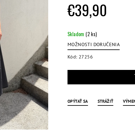
hviezdičiek.
€39,90
Jednotková
cena:
Skladom
(2 ks)
MOŽNOSTI DORUČENIA
Kód:
27256
OPÝTAŤ SA
STRÁŽIŤ
VÝME