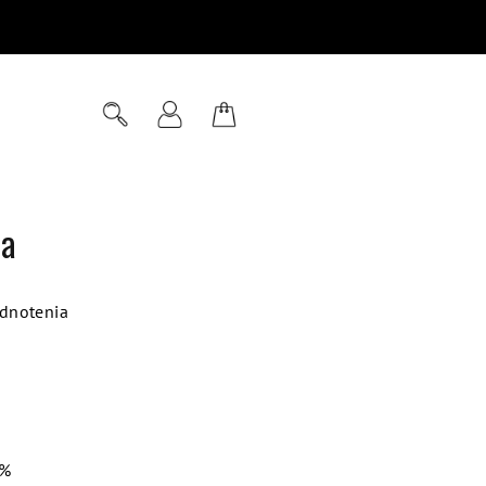
Hľadať
Prihlásenie
Nákupný
košík
ta
dnotenia
 %