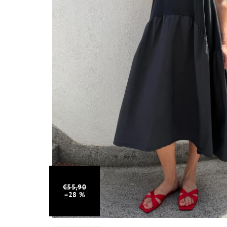
€55,90
–28 %