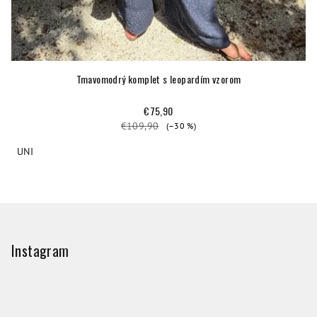
Tmavomodrý komplet s leopardím vzorom
€75,90
€109,90
(–30 %)
UNI
Z
á
p
Instagram
ä
t
i