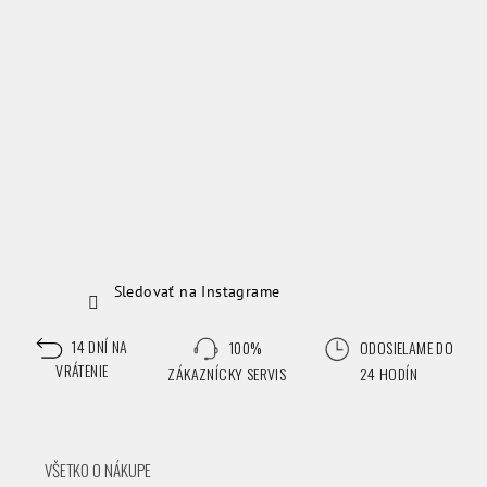
e
Sledovať na Instagrame
14 DNÍ NA
100%
ODOSIELAME DO
VRÁTENIE
ZÁKAZNÍCKY SERVIS
24 HODÍN
VŠETKO O NÁKUPE