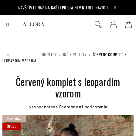
Prejsť
NAVŠTÍVTE NÁS NA NAŠEJ PREDAJNI V NITRE!
NAVIGUJ
na
obsah
Ná
Hľadať
Prihlásenie
koš
/
OBLEČENIE
/
KOMPLETY
/
INÉ KOMPLETY
/
ČERVENÝ KOMPLET S
DOMOV
LEOPARDÍM VZOROM
Červený komplet s leopardím
vzorom
Priemerné
Neohodnotené
Podrobnosti hodnotenia
hodnotenie
Novinka
produktu
je
Zľava
0,0