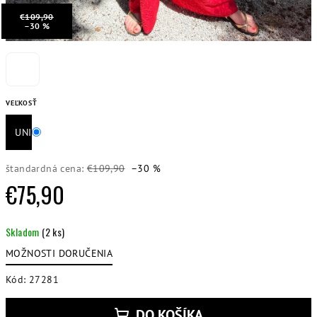
€109,90
–30 %
VEĽKOSŤ
UNI
štandardná cena:
€109,90
–30 %
€75,90
Jednotková
Skladom
(2 ks)
cena:
MOŽNOSTI DORUČENIA
Kód:
27281
DO KOŠÍKA