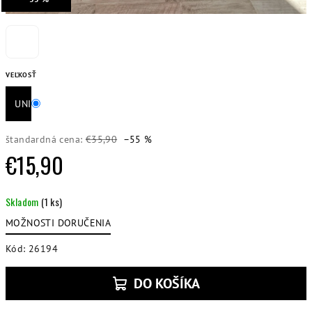
VEĽKOSŤ
UNI
štandardná cena:
€35,90
–55 %
€15,90
Jednotková
Skladom
(1 ks)
cena:
MOŽNOSTI DORUČENIA
Kód:
26194
DO KOŠÍKA