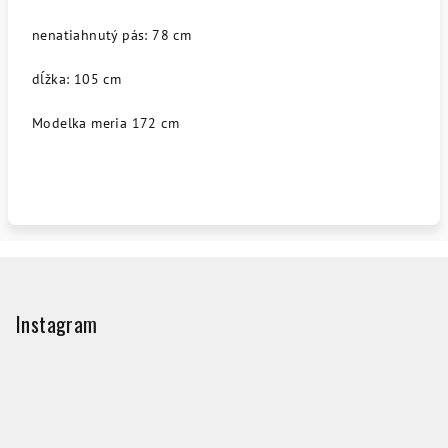
nenatiahnutý pás: 78 cm
dĺžka: 105 cm
Modelka meria 172 cm
Z
á
p
Instagram
ä
t
i
e