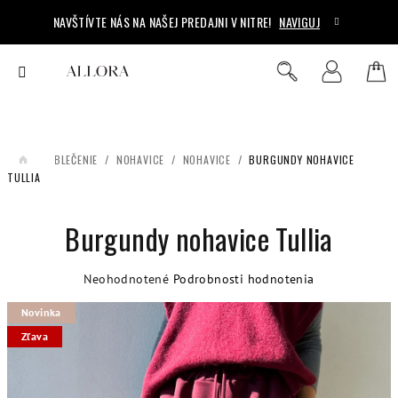
Prejsť
NAVŠTÍVTE NÁS NA NAŠEJ PREDAJNI V NITRE!
NAVIGUJ
na
obsah
Ná
Hľadať
Prihlásenie
koš
/
OBLEČENIE
/
NOHAVICE
/
NOHAVICE
/
BURGUNDY NOHAVICE
DOMOV
TULLIA
Burgundy nohavice Tullia
Priemerné
Neohodnotené
Podrobnosti hodnotenia
hodnotenie
Novinka
produktu
je
Zľava
0,0
z
5