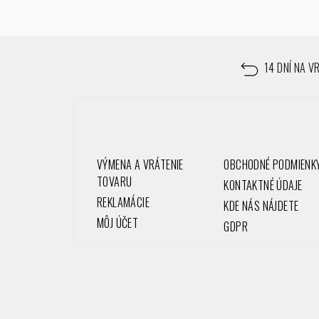
Z
á
14 DNÍ NA V
p
ä
t
VÝMENA A VRÁTENIE
OBCHODNÉ PODMIENK
i
TOVARU
KONTAKTNÉ ÚDAJE
REKLAMÁCIE
e
KDE NÁS NÁJDETE
MÔJ ÚČET
GDPR