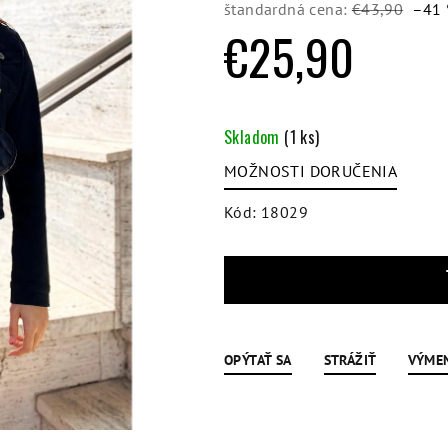
5
štandardná cena:
€43,90
–41
hviezdičiek.
€25,90
Jednotková
cena:
Skladom
(1 ks)
MOŽNOSTI DORUČENIA
Kód:
18029
OPÝTAŤ SA
STRÁŽIŤ
VÝME