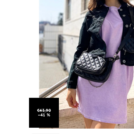
€43,90
–41 %