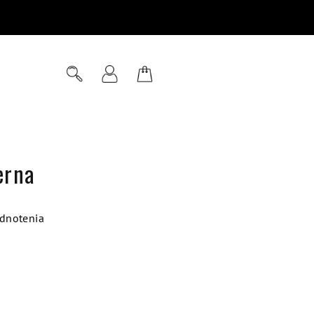
Hľadať
Prihlásenie
Nákupný
košík
erna
dnotenia