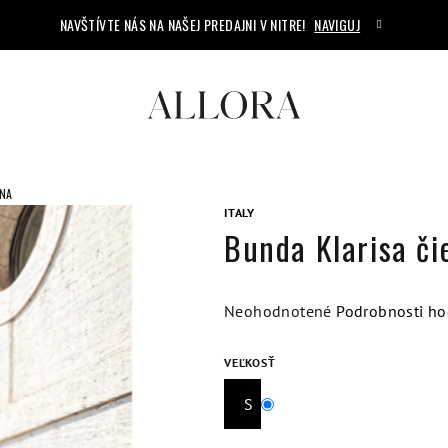
NAVŠTÍVTE NÁS NA NAŠEJ PREDAJNI V NITRE!
NAVIGUJ
RNA
ITALY
Bunda Klarisa či
Priemerné
Neohodnotené
Podrobnosti ho
hodnotenie
produktu
VEĽKOSŤ
je
S
0,0
z