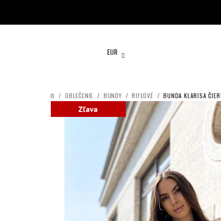
Prejsť
na
obsah
EUR
/
OBLEČENIE
/
BUNDY
/
RIFĽOVÉ
/
BUNDA KLARISA ČIE
DOMOV
Zľava