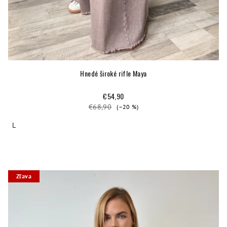
Hnedé široké rifle Maya
€54,90
€68,90
(–20 %)
L
Zľava