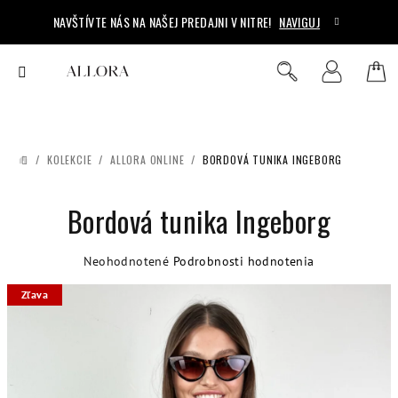
Prejsť
NAVŠTÍVTE NÁS NA NAŠEJ PREDAJNI V NITRE!
NAVIGUJ
na
obsah
Ná
Hľadať
Prihlásenie
koš
/
KOLEKCIE
/
ALLORA ONLINE
/
BORDOVÁ TUNIKA INGEBORG
DOMOV
Bordová tunika Ingeborg
Priemerné
Neohodnotené
Podrobnosti hodnotenia
hodnotenie
Zľava
produktu
je
0,0
z
5
hviezdičiek.