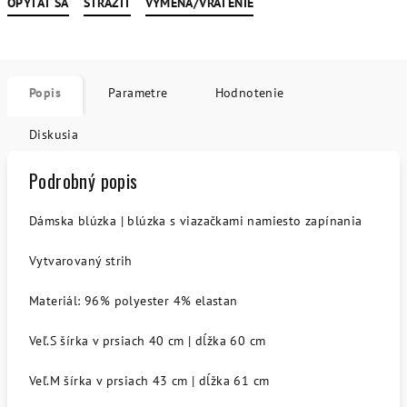
OPÝTAŤ SA
STRÁŽIŤ
VÝMENA/VRÁTENIE
Popis
Parametre
Hodnotenie
Diskusia
Podrobný popis
Dámska blúzka | blúzka s viazačkami namiesto zapínania
Vytvarovaný strih
Materiál: 96% polyester 4% elastan
Veľ.S šírka v prsiach 40 cm | dĺžka 60 cm
Veľ.M šírka v prsiach 43 cm | dĺžka 61 cm