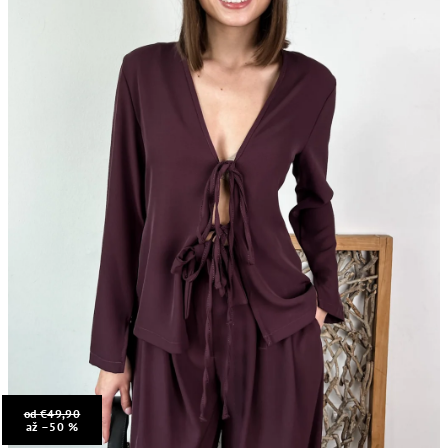
od €49,90
až –50 %