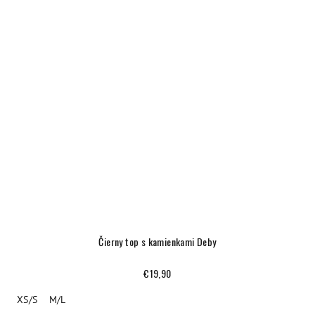
Čierny top s kamienkami Deby
€19,90
XS/S
M/L