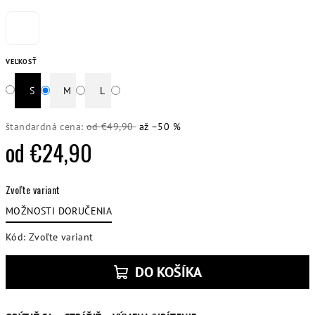
VEĽKOSŤ
S
M
L
štandardná cena:
od €49,90
až –50 %
od
€24,90
Jednotková
Zvoľte variant
cena:
MOŽNOSTI DORUČENIA
Kód:
Zvoľte variant
DO KOŠÍKA