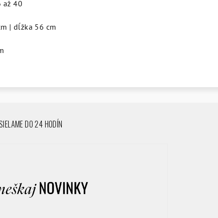
 až 40
cm | dĺžka 56 cm
m
IELAME DO 24 HODÍN