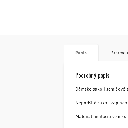
Popis
Paramet
Podrobný popis
Dámske sako | semišové 
Nepodšité sako | zapínan
Materiál: imitácia semiš