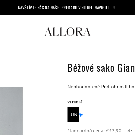
NAVŠTÍVTE NÁS NA NAŠEJ PREDAJNI V NITRE!
NAVIGUJ
Béžové sako Gia
Priemerné
Neohodnotené
Podrobnosti ho
hodnotenie
produktu
VEĽKOSŤ
je
UNI
0,0
z
5
štandardná cena:
€32,90
–45