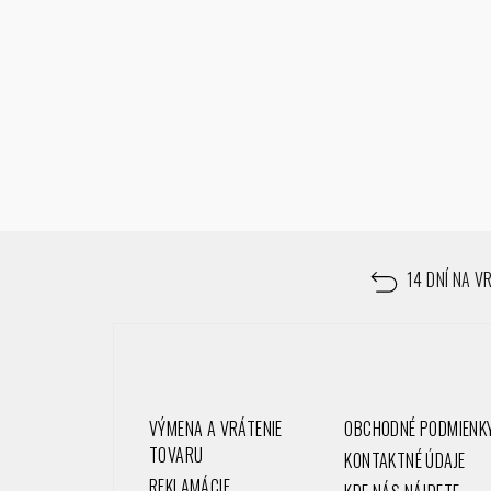
Z
á
14 DNÍ NA V
p
ä
t
VÝMENA A VRÁTENIE
OBCHODNÉ PODMIENK
i
TOVARU
KONTAKTNÉ ÚDAJE
REKLAMÁCIE