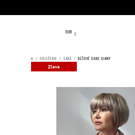
Prejsť
na
obsah
EUR
/
OBLEČENIE
/
SAKÁ
/
BÉŽOVÉ SAKO GIANY
DOMOV
Zľava