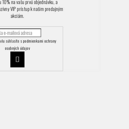
vu 10% na vašu prvú objednávku, a
uzívny VIP prístup k našim predajným
akciám.
ilu súhlasíte s
podmienkami ochrany
osobných údajov
Prihlásiť
sa