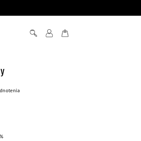
Hľadať
Prihlásenie
Nákupný
košík
ny
dnotenia
 %