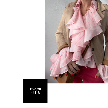
€32,90
–45 %