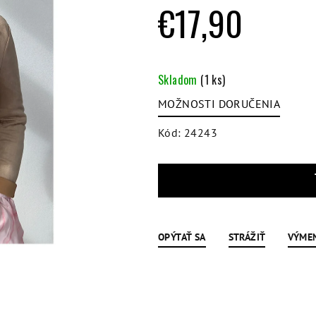
hviezdičiek.
€17,90
Jednotková
cena:
Skladom
(1 ks)
MOŽNOSTI DORUČENIA
Kód:
24243
OPÝTAŤ SA
STRÁŽIŤ
VÝME