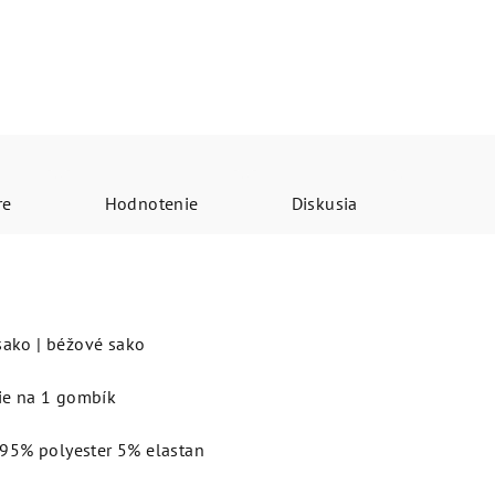
re
Hodnotenie
Diskusia
sako | béžové sako
ie na 1 gombík
u 95% polyester 5% elastan