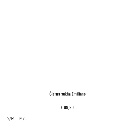
Čierna sukňa Emiliano
€88,90
S/M
M/L