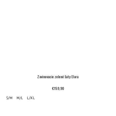
Zavinovacie zelené šaty Elara
€159,90
S/M
M/L
L/XL