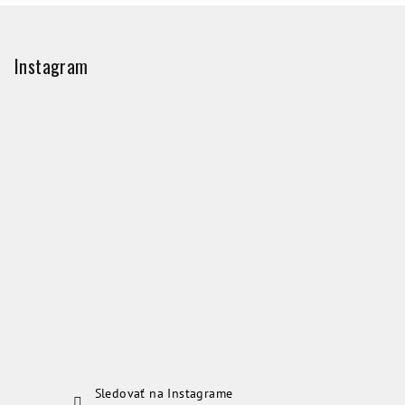
Z
á
p
Instagram
ä
t
i
e
Sledovať na Instagrame