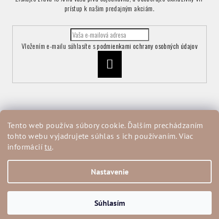
prístup k našim predajným akciám.
Vložením e-mailu súhlasíte s
podmienkami ochrany osobných údajov
Prihlásiť
sa
Informácie pre vás
Tento web používa súbory cookie. Ďalším prechádzaním
tohto webu vyjadrujete súhlas s ich používaním. Viac
Vrátenie a reklamácia tovaru
informácií
tu
.
Obchodné podmienky
Podmienky ochrany osobných údajov
Moja objednávka
Nastavenie
Copyright 2026
ALLORA
. Všetky práva vyhradené.
Súhlasím
Vytvoril Shoptet
a
Adatelier