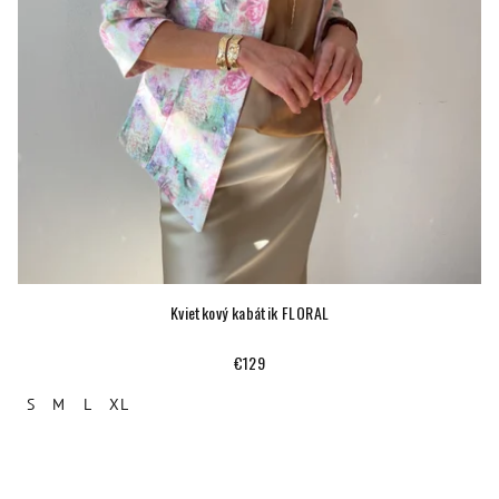
Kvietkový kabátik FLORAL
€129
S
M
L
XL