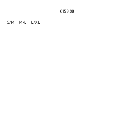
€159,90
S/M
M/L
L/XL