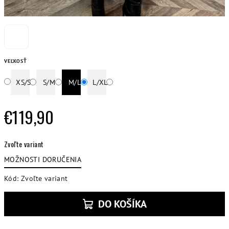
VEĽKOSŤ
XS/S
S/M
M/L
L/XL
€119,90
Jednotková
Zvoľte variant
cena:
MOŽNOSTI DORUČENIA
Kód:
Zvoľte variant
DO KOŠÍKA