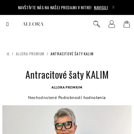
Prejsť
NAVŠTÍVTE NÁS NA NAŠEJ PREDAJNI V NITRE!
NAVIGUJ
na
obsah
Ná
Hľadať
Prihlásenie
koš
/
ALLORA PREMIUM
/
ANTRACITOVÉ ŠATY KALIM
DOMOV
Antracitové šaty KALIM
ALLORA PREMIUM
Priemerné
Neohodnotené
Podrobnosti hodnotenia
hodnotenie
produktu
je
0,0
z
5