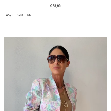
€68,90
XS/S
S/M
M/L