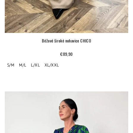
Béžové široké nohavice CHICO
€89,90
S/M
M/L
L/XL
XL/XXL