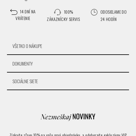
14 DNÍ NA
100%
ODOSIELAME DO
VRÁTENIE
ZÁKAZNÍCKY SERVIS
24 HODÍN
VŠETKO O NÁKUPE
DOKUMENTY
SOCIÁLNE SIETE
Získajte zľavu 10% na vašu prvú objednávku, a odoberajte exkluzívny VIP