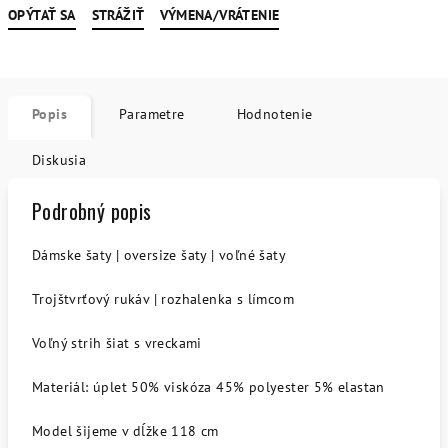
OPÝTAŤ SA
STRÁŽIŤ
VÝMENA/VRÁTENIE
Popis
Parametre
Hodnotenie
Diskusia
Podrobný popis
Dámske šaty | oversize šaty | voľné šaty
Trojštvrťový rukáv | rozhalenka s límcom
Voľný strih šiat s vreckami
Materiál: úplet 50% viskóza 45% polyester 5% elastan
Model šijeme v dĺžke 118 cm