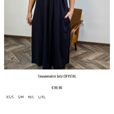
Tmavomodré šaty CRYSTAL
€99,90
XS/S
S/M
M/L
L/XL